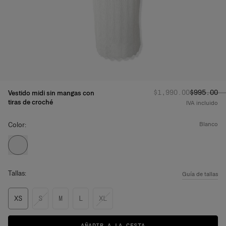
Precio habitual
Precio re
:
$1,990.00
$995.00
Vestido midi sin mangas con
tiras de croché
IVA incluido
Color:
blanco
Tallas:
Guía de tallas
XS
S
M
L
XL
AÑADIR A LA CESTA