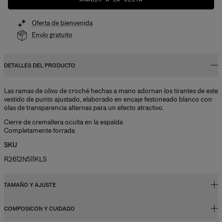
Oferta de bienvenida
Envío gratuito
DETALLES DEL PRODUCTO
Las ramas de olivo de croché hechas a mano adornan los tirantes de este
vestido de punto ajustado, elaborado en encaje festoneado blanco con
olas de transparencia alternas para un efecto atractivo.
Cierre de cremallera oculta en la espalda
Completamente forrada
SKU
R2612N511KLS
TAMAÑO Y AJUSTE
COMPOSICÓN Y CUIDADO
Corte ajustado, largo midi