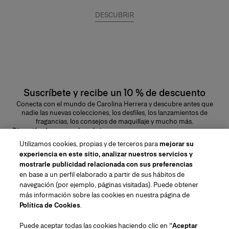
DESCUBRIR
Suscríbete y recibe un 10 % de descuento
Conecta con el mundo de Carolina Herrera y descubre antes que
nadie las nuevas colecciones, los desfiles, los lanzamientos de
fragancias, los consejos de maquillaje y mucho más.
Dirección de correo electrónico
Utilizamos cookies, propias y de terceros para
mejorar su
ENVIAR
experiencia en este sitio, analizar nuestros servicios y
mostrarle publicidad relacionada con sus preferencias
en base a un perfil elaborado a partir de sus hábitos de
navegación (por ejemplo, páginas visitadas). Puede obtener
más información sobre las cookies en nuestra página de
Región/Idioma
Política de Cookies
.
Puede aceptar todas las cookies haciendo clic en "
Aceptar
Atención al cliente