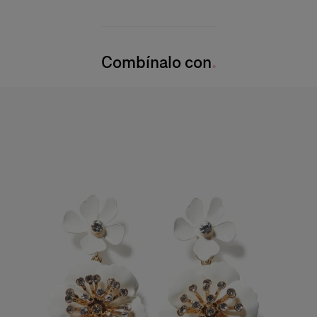
Encaje de viscosa compacto de peso medio
65 % rayón, 27 % nailon, 8 % algodón
La modelo mide 178 cm y lleva puesta una talla US 2
Instrucciones de lavado
Busto:
81,3 cm
Combínalo con
Solamente limpieza en seco
Cintura
: 58 cm
Elaborado en
Caderas
: 86 cm
China