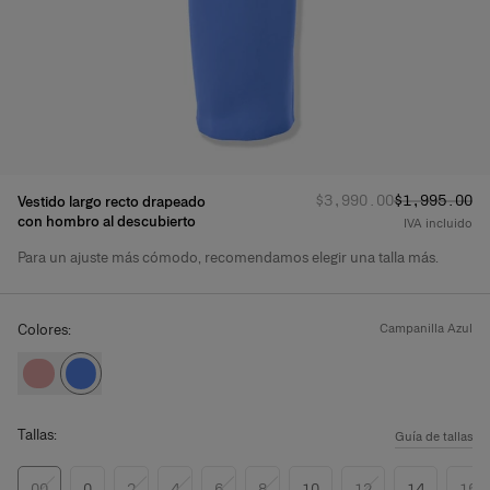
Precio habitual
Precio reba
:
$3,990.00
$1,995.00
Vestido largo recto drapeado
con hombro al descubierto
IVA incluido
Para un ajuste más cómodo, recomendamos elegir una talla más.
Detalles del producto
Colores:
campanilla azul
Tallas:
Guía de tallas
00
0
2
4
6
8
10
12
14
16