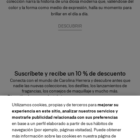
colección narra la historia de una diosa moderna que, valiéndose del
color y la forma como medio de expresión, halla su momento para
brillar en el día a día.
DESCUBRIR
Suscríbete y recibe un 10 % de descuento
Conecta con el mundo de Carolina Herrera y descubre antes que
nadie las nuevas colecciones, los desfiles, los lanzamientos de
fragancias, los consejos de maquillaje y mucho más.
Dirección de correo electrónico
Utilizamos cookies, propias y de terceros para
mejorar su
ENVIAR
experiencia en este sitio, analizar nuestros servicios y
mostrarle publicidad relacionada con sus preferencias
en base a un perfil elaborado a partir de sus hábitos de
navegación (por ejemplo, páginas visitadas). Puede obtener
más información sobre las cookies en nuestra página de