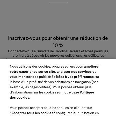
Inscrivez-vous pour obtenir une réduction de
10 %
Connectez-vous à l’univers de Carolina Herrera et soyez parmi les
premiers à découvrir les nouvelles collections, les défilés, les
lancements de parfums, les conseils maquillage et bien plus encore.
Adresse e-mail
Nous utilisons des cookies, propres et tiers pour
améliorer
votre expérience sur ce site, analyser nos services et
ENVOYER
vous montrer des publicités liées à vos préférences
sur
la base d'un profil tiré de vos habitudes de navigation (par
exemple, les pages visitées). Vous pouvez obtenir plus
d'informations sur les cookies sur notre page
Politique
des cookies
.
Région/Langue
Vous pouvez accepter tous les cookies en cliquant sur
"
Accepter tous les cookies
", configurer leur utilisation en
Service à la clientèle