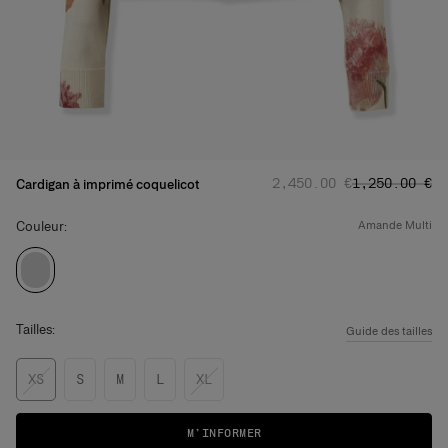
Prix d'origine
Prix promoti
:
‌2,450.00 €
‌1,250.00 €
Cardigan à imprimé coquelicot
Couleur:
amande multi
Tailles:
Guide des tailles
XS
S
M
L
XL
M’INFORMER