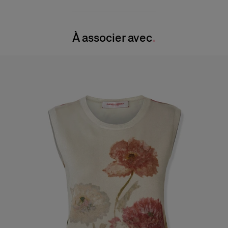
55 % soie 45 % coton
Le modèle mesure 1,78 m (5’10”) et porte une taille US 2
Instructions de lavage
Buste :
32"
À associer avec
Nettoyage à sec uniquement
Taille
: 23"
Pays de fabrication
Hanches
: 86,4 cm
Italie