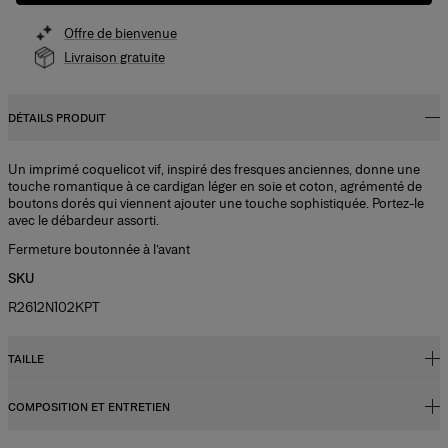
Offre de bienvenue
Livraison gratuite
DÉTAILS PRODUIT
Un imprimé coquelicot vif, inspiré des fresques anciennes, donne une
touche romantique à ce cardigan léger en soie et coton, agrémenté de
boutons dorés qui viennent ajouter une touche sophistiquée. Portez-le
avec le débardeur assorti.
Fermeture boutonnée à l’avant
SKU
R2612N102KPT
TAILLE
COMPOSITION ET ENTRETIEN
Coupe slim
Coton et soie légers