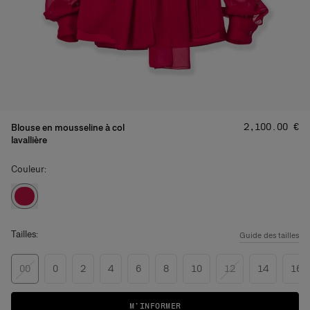
Prix
:
‌2,100.00 €
Blouse en mousseline à col
lavallière
Couleur:
Tailles:
Guide des tailles
00
0
2
4
6
8
10
12
14
16
M’INFORMER