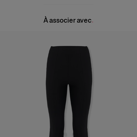
100 % soie
Buste :
32"
Instructions de lavage
Taille :
23.5"
À associer avec
Nettoyage à sec uniquement
Hanches :
34"
Pays de fabrication
Inde