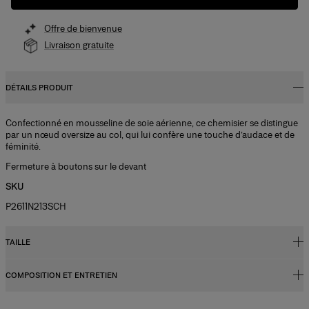
Offre de bienvenue
Livraison gratuite
DÉTAILS PRODUIT
Confectionné en mousseline de soie aérienne, ce chemisier se distingue
par un nœud oversize au col, qui lui confère une touche d’audace et de
féminité.
Fermeture à boutons sur le devant
SKU
P2611N213SCH
TAILLE
COMPOSITION ET ENTRETIEN
Coupe régulière
Le modèle mesure 1,77 m (5’9”) et porte une taille US 2