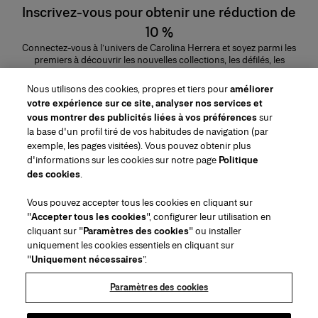
Inscrivez-vous pour obtenir une réduction de
10 %
Connectez-vous à l’univers de Carolina Herrera et soyez parmi les
premiers à découvrir les nouvelles collections, les défilés, les
lancements de parfums, les conseils maquillage et bien plus encore.
Adresse e-mail
Nous utilisons des cookies, propres et tiers pour
améliorer
votre expérience sur ce site, analyser nos services et
ENVOYER
vous montrer des publicités liées à vos préférences
sur
la base d'un profil tiré de vos habitudes de navigation (par
exemple, les pages visitées). Vous pouvez obtenir plus
d'informations sur les cookies sur notre page
Politique
des cookies
.
Région/Langue
Vous pouvez accepter tous les cookies en cliquant sur
"
Accepter tous les cookies
", configurer leur utilisation en
Service à la clientèle
cliquant sur "
Paramètres des cookies
" ou installer
Trouver une boutique
Contactez-nous
uniquement les cookies essentiels en cliquant sur
À propos de nous
"
Uniquement nécessaires
”.
Livraisons et Retours Beauté
Livraisons et Retours Mode
House of Herrera
Emplois
Mentions légales et cookies
Suivez votre commande
Retourner ma commande
Paramètres des cookies
Puig
chcarolinaherrera.com
(s'ouvre dans un nouvel onglet)
(s'ouvre dans un nouvel onglet)
FAQs
Service d'emballage cadeau
Conditions générales
Conditions Générales de Vente Beauté