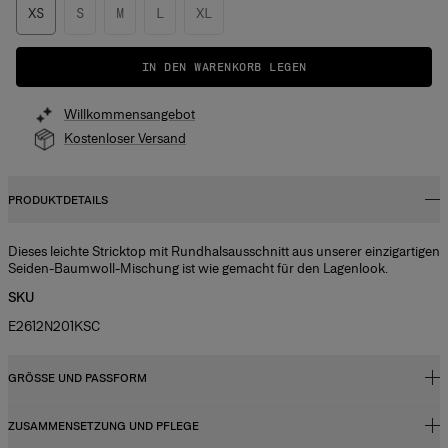
XS
S
M
L
XL
IN DEN WARENKORB LEGEN
Willkommensangebot
Kostenloser Versand
PRODUKTDETAILS
Dieses leichte Stricktop mit Rundhalsausschnitt aus unserer einzigartigen
Seiden-Baumwoll-Mischung ist wie gemacht für den Lagenlook.
SKU
E2612N201KSC
GRÖSSE UND PASSFORM
ZUSAMMENSETZUNG UND PFLEGE
Schmale Passform