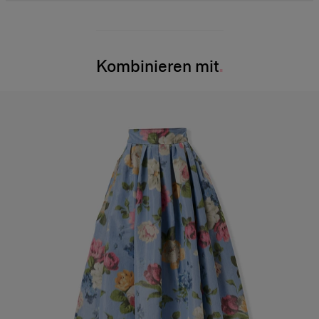
Leichtes Seiden-Baumwoll-Mischgewebe
55 % Seide, 45 % Baumwolle
Das Model misst 179 cm/ 5’11” und trägt US-Größe 2
Waschanleitung
Brust:
29,5″
Kombinieren mit
Nur chemische Reinigung
Taille
: 22"
Made in
Hüfte:
34,5″
China