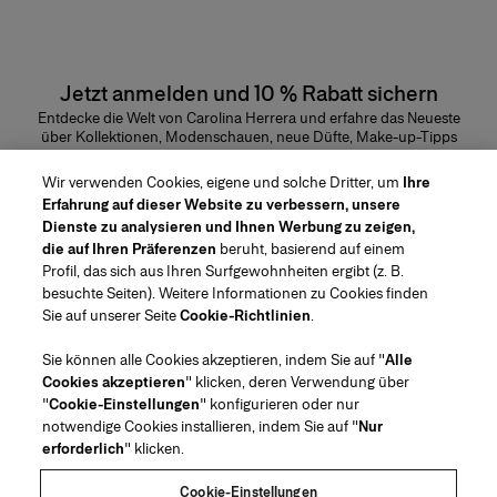
Jetzt anmelden und 10 % Rabatt sichern
Entdecke die Welt von Carolina Herrera und erfahre das Neueste
über Kollektionen, Modenschauen, neue Düfte, Make-up-Tipps
und vieles mehr.
E-Mail-Adresse
Wir verwenden Cookies, eigene und solche Dritter, um
Ihre
Erfahrung auf dieser Website zu verbessern, unsere
ABSENDEN
Dienste zu analysieren und Ihnen Werbung zu zeigen,
die auf Ihren Präferenzen
beruht, basierend auf einem
Profil, das sich aus Ihren Surfgewohnheiten ergibt (z. B.
besuchte Seiten). Weitere Informationen zu Cookies finden
Sie auf unserer Seite
Cookie-Richtlinien
.
Region/Sprache
Sie können alle Cookies akzeptieren, indem Sie auf "
Alle
Cookies akzeptieren
" klicken, deren Verwendung über
Kundenservice
"
Cookie-Einstellungen
" konfigurieren oder nur
Geschäft finden
Kontaktiere uns
notwendige Cookies installieren, indem Sie auf "
Nur
Über uns
erforderlich
" klicken.
Beauty Versand und Rücksendungen
Mode Versand und Rücksendungen
House of Herrera
Stellenangebote
Rechtliches und Cookies
Verfolge Deine Bestellung
Meine Bestellung zurücksenden
Cookie-Einstellungen