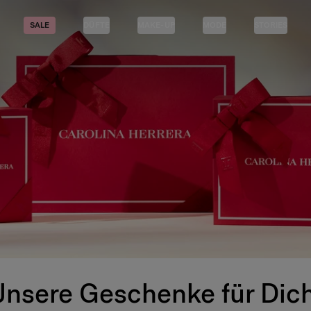
SALE
DÜFTE
MAKE-UP
MODE
STORIES
Unsere Geschenke für Dich