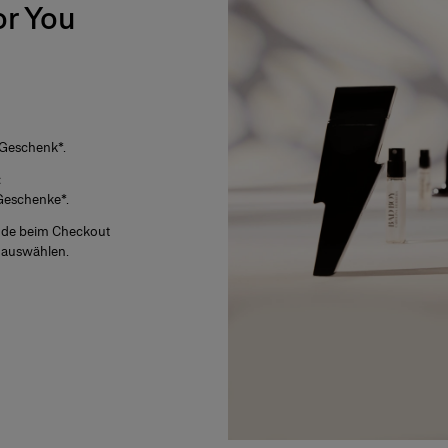
or You
 Geschenk*.
:
Geschenke*.
Code beim Checkout
 auswählen.