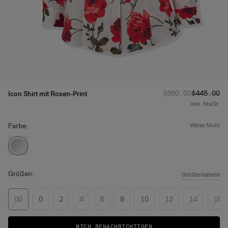
Regulärer Preis
Angebotsp
:
$890.00
$445.00
Icon Shirt mit Rosen-Print
Inkl. MwSt.
Farbe:
weiss multi
Größen:
Größentabelle
00
0
2
4
6
8
10
12
14
16
MICH BENACHRICHTIGEN