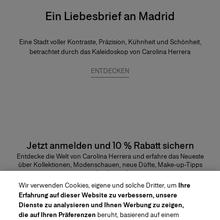
Ein Liebesbrief an Madrid
Eine Stadt voller Kontraste, Präzision, Kühnheit und Schönheit,
betrachtet durch das Kaleidoskop von Carolina Herrera
ENTDECKEN
Jetzt anmelden und 10 % Rabatt sichern
Entdecke die Welt von Carolina Herrera und erfahre das Neueste
über Kollektionen, Modenschauen, neue Düfte, Make-up-Tipps
und vieles mehr.
E-Mail-Adresse
Wir verwenden Cookies, eigene und solche Dritter, um
Ihre
Erfahrung auf dieser Website zu verbessern, unsere
ABSENDEN
Dienste zu analysieren und Ihnen Werbung zu zeigen,
die auf Ihren Präferenzen
beruht, basierend auf einem