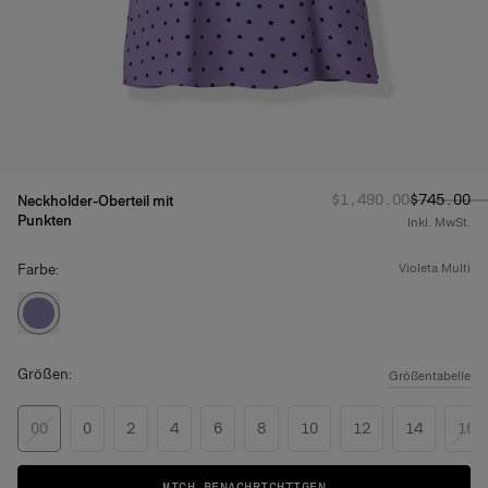
Regulärer Preis
Angebotsp
:
$1,490.00
$745.00
Neckholder-Oberteil mit
Punkten
Inkl. MwSt.
Farbe:
violeta multi
Größen:
Größentabelle
00
0
2
4
6
8
10
12
14
16
MICH BENACHRICHTIGEN