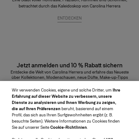
betrachtet durch das Kaleidoskop von Carolina Herrera
ENTDECKEN
Jetzt anmelden und 10 % Rabatt sichern
Entdecke die Welt von Carolina Herrera und erfahre das Neueste
über Kollektionen, Modenschauen, neue Düfte, Make-up-Tipps
und vieles mehr.
E-Mail-Adresse
Wir verwenden Cookies, eigene und solche Dritter, um
Ihre
Erfahrung auf dieser Website zu verbessern, unsere
ABSENDEN
Dienste zu analysieren und Ihnen Werbung zu zeigen,
die auf Ihren Präferenzen
beruht, basierend auf einem
Profil, das sich aus Ihren Surfgewohnheiten ergibt (z. B.
besuchte Seiten). Weitere Informationen zu Cookies finden
Sie auf unserer Seite
Cookie-Richtlinien
.
Region/Sprache