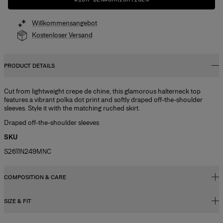
Willkommensangebot
Kostenloser Versand
PRODUCT DETAILS
Cut from lightweight crepe de chine, this glamorous halterneck top
features a vibrant polka dot print and softly draped off-the-shoulder
sleeves. Style it with the matching ruched skirt.
Draped off-the-shoulder sleeves
SKU
S2611N249MNC
COMPOSITION & CARE
SIZE & FIT
100% Silk
Washing Instructions