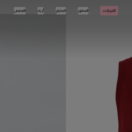
العطور
المكياج
أزياء
القصص
التنزيلات