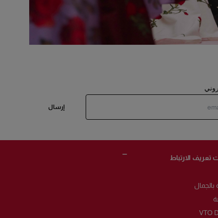
تروني
إرسال
 تعريف الارتباط
 بالجمال
ة
VTO D