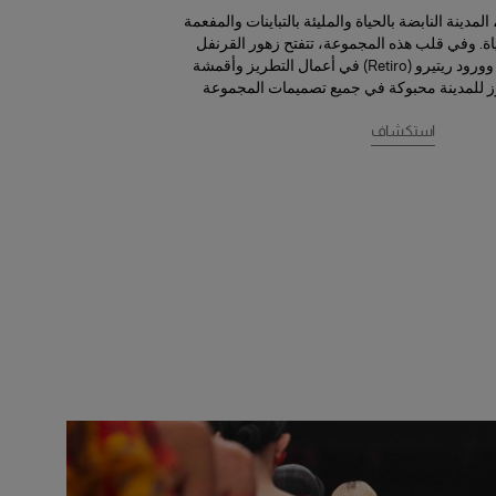
مدينة النابضة بالحياة والمليئة بالتباينات والمفعمة
. وفي قلب هذه المجموعة، تتفتح زهور القرنفل
والبنفسج (الفيوليتا) وورود ريتيرو (Retiro) في أعمال التطريز وأقمشة
ز للمدينة محبوكة في جميع تصميمات المجموعة
استكشاف