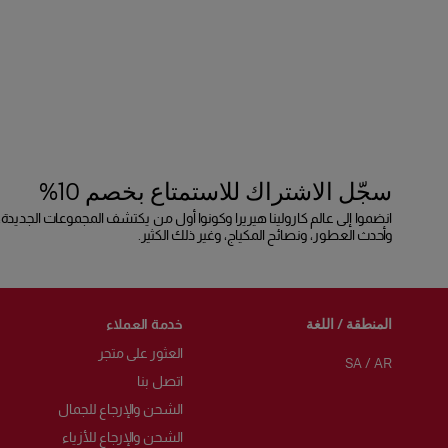
سجّل الاشتراك للاستمتاع بخصم 10%
انضموا إلى عالم كارولينا هيريرا وكونوا أول من يكتشف المجموعات الجديدة،
وأحدث العطور، ونصائح المكياج، وغير ذلك الكثير.
المنطقة / اللغة
خدمة العملاء
العثور على متجر
SA
/
AR
اتصل بنا
الشحن والإرجاع للجمال
الشحن والإرجاع للأزياء