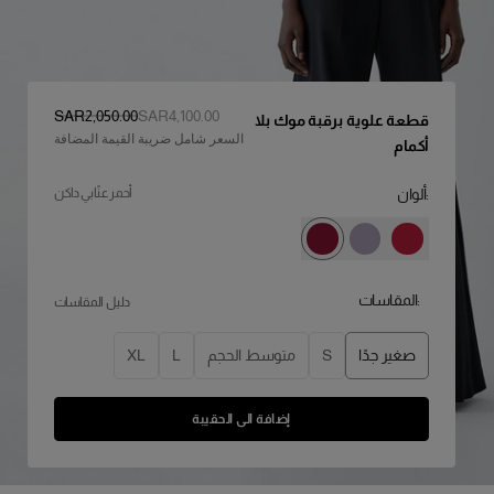
السعر الأصلي
:
سعر التخفيض
:
SAR‌2,050.00
SAR‌4,100.00
قطعة علوية برقبة موك بلا
السعر شامل ضريبة القيمة المضافة
أكمام
:ألوان
أحمر عنّابي داكن
:المقاسات
دليل المقاسات
صغير جدًا
S
متوسط الحجم
L
XL
إضافة الى الحقيبة