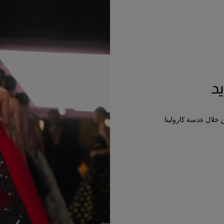
د
ن خلال عدسة كارولينا