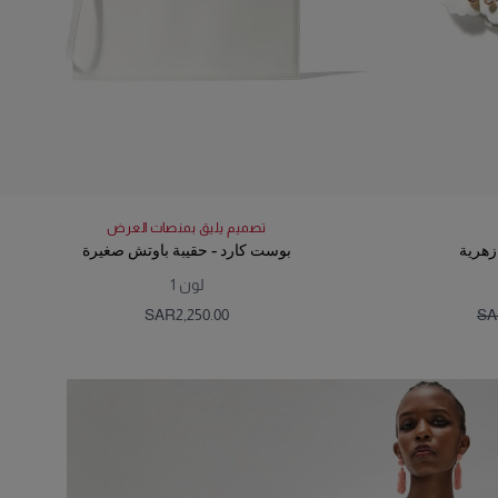
تصميم يليق بمنصات العرض
زهرية
بوست كارد - حقيبة باوتش صغيرة
لون
1
SAR‌2,250.00
SAR