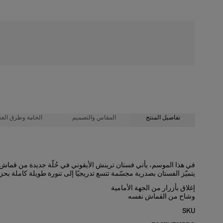
شحن مجاني
تفاصيل المنتج
المقاس والتصميم
الخامة وطرق العنا
100% حرير
تصميم فضفاض مريح
في هذا الموسم، يأتي فستان ترينش الأيقوني في حُلّة جديدة من قما
يتميّز الفستان بصدرية مجسّمة تتسع تدريجيًا إلى تنورة طويلة كاملة بح
تعليمات الغسيل
الأورجانزا الحريرية خفيفة الوزن
إغلاق بأزرار من الجهة الأمامية
طول العارضة 178 سم/ 5 أقدام و10 بوصات، وترتدي المقاس الأمريكي 2
تنظيف جاف فقط
وشاح من القماش نفسه
صُنع في
الصدرية:
32 بوصة
SKU
الخصر:
23 بوصة
الولايات المتحدة الأمريكية