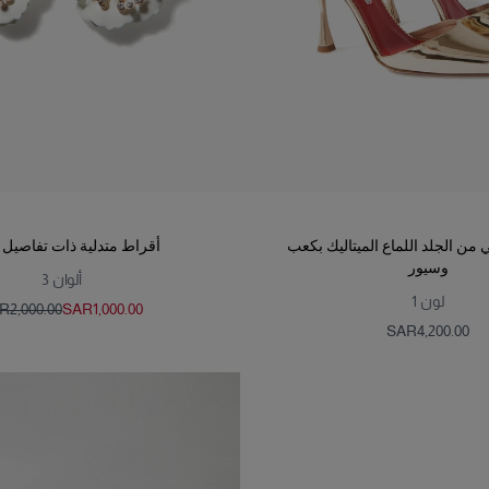
من الجلد اللماع الميتاليك بكعب
أقراط متدلية ذات تفاصيل 
وسيور
ألوان
3
لون
1
‌2,000.00
SAR‌1,000.00
SAR‌4,200.00