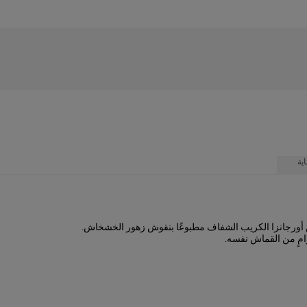
ية
ش أورجانزا الكريب الشفاف مطبوعًا بنقوش زهور الخشخاش.
زامٍ من القماش نفسه.