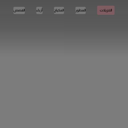
العطور
المكياج
أزياء
القصص
التنزيلات