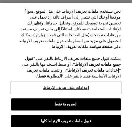
نحن نستخدم ملفات تعريف الارتباط على هذا الموقع، سواءٌ
موقعنا أو تلك التي تنتمي إلى أطراف ثالثة. إذ تعمل على
تحسين تجربة تصفحك للموقع، وتحليل خدماتنا، وتُظهر لك
الإعلانات المتعلقة بتفضيلاتك، استنادًا إلى ملف تعريف مستمد
من عادات تصفحك (مثل الصفحات التي قمت بزيارتها). يمكنك
الحصول على مزيد من المعلومات حول ملفات تعريف الارتباط
المنطقة / اللغة
على
صفحة سياسة ملفات تعريف الارتباط
.
يمكنك قبول جميع ملفات تعريف الارتباط بالنقر على "
قبول
خدمة العملاء
جميع ملفات تعريف الارتباط
"، أو ضبط استخدامها بالنقر على
العثور على متجر
اتصل بنا
"
إعدادات ملفات تعريف الارتباط
"، أو تثبيت ملفات تعريف
نبذة عن الدار
الارتباط الأساسية فقط بالنقر على "
المطلوبة فقط
".
الشحن والإرجاع للجمال
الشحن والإرجاع للأزياء
House of Herrera
الوظائف
الشؤون القانونية وملفات تعريف الارتباط
تتبّع طلبك
الأسئلة الشائعة
إعدادات ملف تعريف الارتباط
chcarolinaherrera.com
Puig
(يفتح في نافذة جديدة)
(يفتح في نافذة جديدة)
خدمة تغليف الهدايا
مركز التفضيلات
الشروط والأحكام
شروط وأحكام البيع الخاصة بالجمال
(يفتح في نافذة جديدة)
شروط وأحكام البيع للموضة
VTO Data Processing Notice
الضرورية فقط
سياسة الخصوصية
سياسة ملفات تعريف الارتباط
خريطة الموقع
قبول ملفات تعريف الارتباط كلها
Copyright 2026 كارولينا هيريرا
©
2026
كارولينا هيريرا