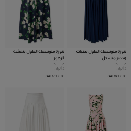
تنورة متوسطة الطول بطيات
تنورة متوسطة الطول بنقشة
وخصر منسدل
الزهور
<!---->
<!---->
2
ألوان
2
ألوان
SAR‌7,150.00
SAR‌8,150.00