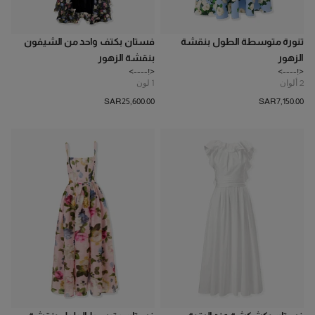
تنورة متوسطة الطول بنقشة
فستان بكتف واحد من الشيفون
الزهور
بنقشة الزهور
<!---->
<!---->
2
ألوان
1
لون
SAR‌25,600.00
SAR‌7,150.00