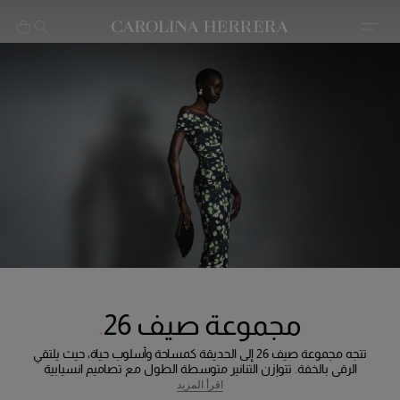
بيان إمكانية الوصول (الرابط)
مجموعة صيف 26
تتجه مجموعة صيف 26 إلى الحديقة كمساحة وأسلوب حياة، حيث يلتقي
الرقي بالخفة. تتوازن التنانير متوسطة الطول مع تصاميم انسيابية
بقصات halter وأكتاف مكشوفة، لتمنح إحساسًا بالحركة والنعومة.
اقرأ المزيد
تضفي فساتين القميص والقطع المفصلة أناقة عملية، مصممة لحياة