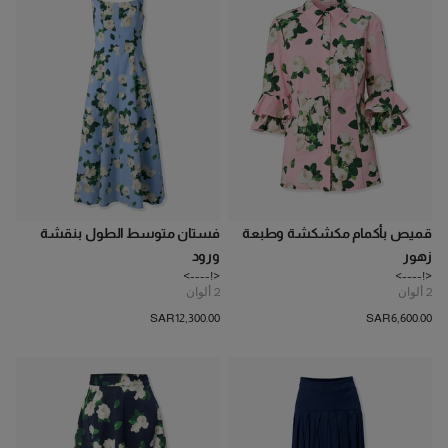
قميص بأكمام مكشكشة وطبعة
فستان متوسط الطول بنقشة
زهور
ورود
<!---->
<!---->
2
ألوان
2
ألوان
SAR‌12,300.00
SAR‌6,600.00