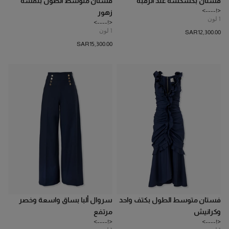
فستان بكشكشة عند الرقبة
فستان متوسط الطول بنقشة
<!---->
زهور
1
لون
<!---->
1
لون
SAR‌12,300.00
SAR‌15,300.00
فستان متوسط الطول بكتف واحد
سروال ألبا بساق واسعة وخصر
وكرانيش
مرتفع
<!---->
<!---->