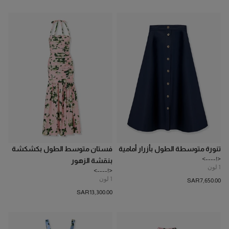
تنورة متوسطة الطول بأزرار أمامية
فستان متوسط الطول بكشكشة
<!---->
بنقشة الزهور
1
لون
<!---->
1
لون
SAR‌7,650.00
SAR‌13,300.00