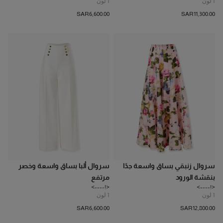
1
لون
1
لون
SAR‌6,600.00
SAR‌11,300.00
سروال زنبقي بساق واسعة جدًا
سروال ألبا بساق واسعة وخصر
بنقشة الورود
مرتفع
<!---->
<!---->
1
لون
1
لون
SAR‌6,600.00
SAR‌12,800.00