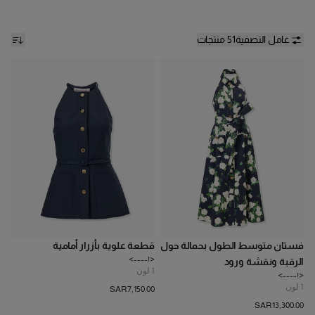
تتنقل بين الداخل والخارج. وتتكامل الأقمشة القطنية المنظمة مع
الأورغانزا الخفيفة وجاكار الزهور، مع طبعات وردية ناعمة تعكس أجواء
حديقة مزروعة تنبض بالحياة.
عامل التصفية
51 منتجات
فستان متوسط الطول بحمالة حول
قطعة علوية بأزرار أمامية
<!---->
الرقبة ونقشة ورود
1
لون
<!---->
1
لون
SAR‌7,150.00
SAR‌13,300.00