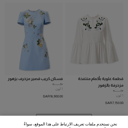
قطعة علوية بأكمام منتفخة
فستان كريب قصير مزخرف بزهور
<!---->
مزخرفة بالزهور
1
لون
<!---->
1
لون
SAR‌16,900.00
SAR‌7,150.00
عرض 20 المزيد من المنتجات
نحن نستخدم ملفات تعريف الارتباط على هذا الموقع، سواءٌ