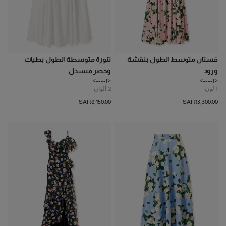
فستان متوسط الطول بنقشة
تنورة متوسطة الطول بطيات
ورود
وخصر منسدل
<!---->
<!---->
1
لون
2
ألوان
SAR‌8,150.00
SAR‌13,300.00