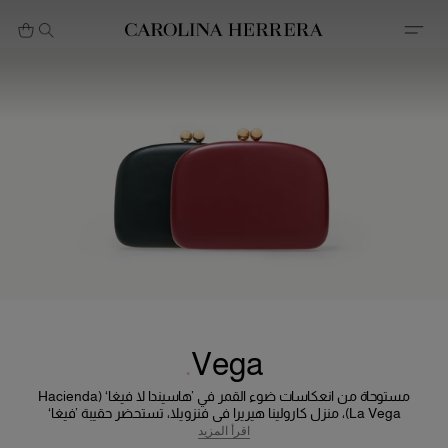
بيان إمكانية الوصول (الرابط)
Vega
مستوحاة من انعكاسات ضوء القمر في ’هاسيندا لا فيغا‘ (Hacienda
La Vega)، منزل كارولينا هيريرا في فنزويلا، تستحضر حقيبة ’فيغا‘
(Vega) سحر الفخامة الخالدة. ويوازن تصميمها المستدير بنعومة بين
اقرأ المزيد
الأناقة العصرية ولمسة من الحنين إلى الماضي.