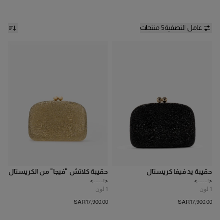
عامل التصفية
5 منتجات
حقيبة يد فيغا كريستال
حقيبة كلاتش "فيجا" من الكريستال
<!---->
<!---->
1
لون
1
لون
SAR‌17,900.00
SAR‌17,900.00