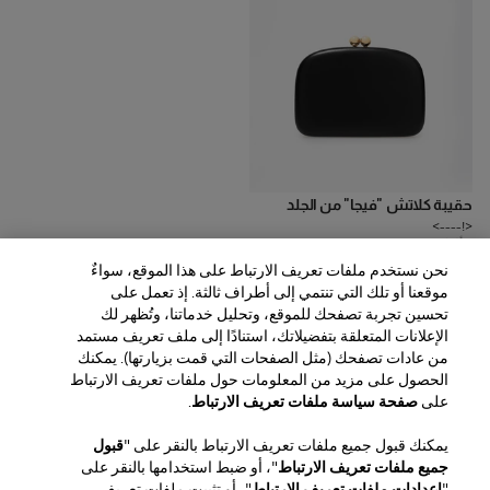
حقيبة كلاتش "فيجا" من الجلد
<!---->
2
ألوان
نحن نستخدم ملفات تعريف الارتباط على هذا الموقع، سواءٌ
SAR‌14,800.00
موقعنا أو تلك التي تنتمي إلى أطراف ثالثة. إذ تعمل على
تحسين تجربة تصفحك للموقع، وتحليل خدماتنا، وتُظهر لك
الإعلانات المتعلقة بتفضيلاتك، استنادًا إلى ملف تعريف مستمد
من عادات تصفحك (مثل الصفحات التي قمت بزيارتها). يمكنك
الحصول على مزيد من المعلومات حول ملفات تعريف الارتباط
المنطقة / اللغة
على
صفحة سياسة ملفات تعريف الارتباط
.
يمكنك قبول جميع ملفات تعريف الارتباط بالنقر على "
قبول
خدمة العملاء
جميع ملفات تعريف الارتباط
"، أو ضبط استخدامها بالنقر على
العثور على متجر
اتصل بنا
"
إعدادات ملفات تعريف الارتباط
"، أو تثبيت ملفات تعريف