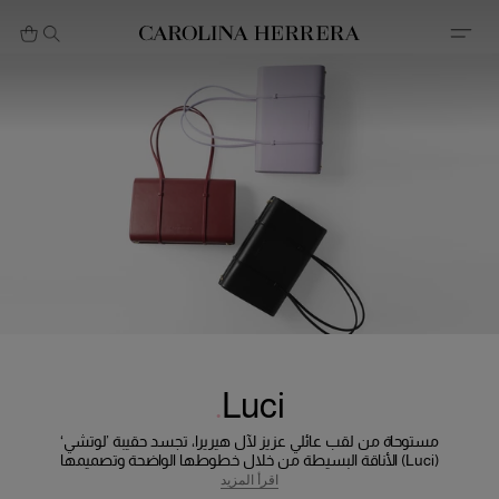
بيان إمكانية الوصول (الرابط)
Luci
مستوحاة من لقب عائلي عزيز لآل هيريرا، تجسد حقيبة ’لوتشي‘
(Luci) الأناقة البسيطة من خلال خطوطها الواضحة وتصميمها
الراقي. صُممت لتكون رفيقتكِ في كل لحظة، من الصباح وحتى
اقرأ المزيد
المساء.