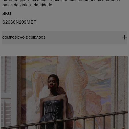
balas de violeta da cidade.
SKU
S2636N209MET
COMPOSIÇÃO E CUIDADOS
44% metal, 12% aço, 27% epóxi esmaltado, 15% pedra de vidro,
2% zircônia cúbica
Instruções de lavagem
Somente limpeza de manchas pontuais
Produzido nos
China