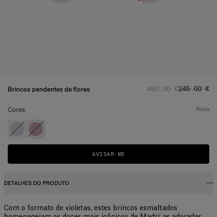
Preço normal
Preço prom
:
‌490.00 €
‌245.00 €
Brincos pendentes de flores
Cores:
rioja
AVISAR-ME
DETALHES DO PRODUTO
Com o formato de violetas, estes brincos esmaltados
homenageiam os doces mais icônicos de Madri: as adoradas