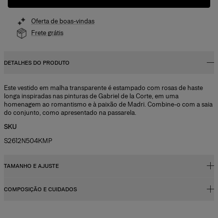
Oferta de boas-vindas
Frete grátis
DETALHES DO PRODUTO
Este vestido em malha transparente é estampado com rosas de haste
longa inspiradas nas pinturas de Gabriel de la Corte, em uma
homenagem ao romantismo e à paixão de Madri. Combine-o com a saia
do conjunto, como apresentado na passarela.
SKU
S2612N504KMP
TAMANHO E AJUSTE
COMPOSIÇÃO E CUIDADOS
Corte justo, longo
Malha estampada lightweight
100% nylon