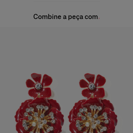
A modelo mede 175 cm/5’7” e veste tamanho US 2
Instruções de lavagem
Busto:
30,5 pol.
Combine a peça com
Somente limpeza de manchas pontuais
Cintura:
61 cm
Produzido em
Quadril
: 34,5 pol.
Itália