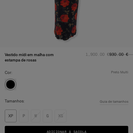
Preço normal
Preço prom
:
‌1,900.00 €
‌930.00 €
Vestido mídi em malha com
estampa de rosas
Cor:
preto multi
Tamanhos:
Guia de tamanhos
XP
P
M
G
XG
ADICIONAR À SACOLA