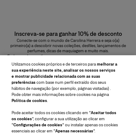
Inscreva-se para ganhar 10% de desconto
Conecte-se com o mundo de Carolina Herrera e seja o(a)
primeiro(a) a descobrir novas coleções, desfiles, lançamentos de
perfumes, dicas de maquiagem e muito mais.
Endereço de e-mail
Utilizamos cookies próprios e de terceiros para
melhorar a
ENVIAR
sua experiência neste site, analisar os nossos serviços
e mostrar publicidade relacionada com as suas
preferências
com base num perfil extraído dos seus
hábitos de navegação (por exemplo, páginas visitadas) .
Pode obter mais informações sobre cookies na página
Região/Idioma
Política de cookies
.
Pode aceitar todos os cookies clicando em "
Aceitar todos
Atendimiento ao cliente
os cookies
", configurar a sua utilização ao clicar em
Encontrar uma loja
Fale conosco
"
Configurações de cookies
" ou instalar apenas os cookies
Sobre nós
essenciais ao clicar em "
Apenas necessárias
".
Envios e devoluções de Beleza
Envios e Devoluções de Moda