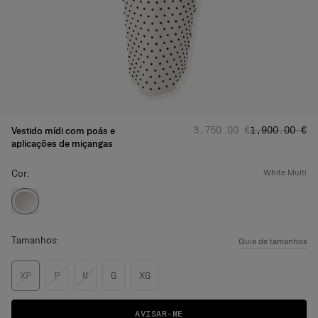
Preço normal
Preço promoc
:
‌3,750.00 €
‌1,900.00 €
Vestido mídi com poás e
aplicações de miçangas
Cor:
white multi
Tamanhos:
Guia de tamanhos
XP
P
M
G
XG
AVISAR-ME