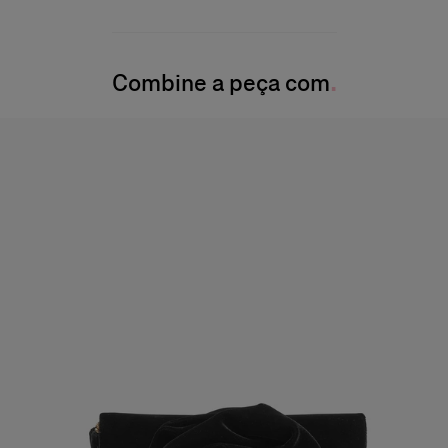
Viscose midweight com poás
100% poliéster
A modelo mede 180 cm e veste tamanho US 2
Instruções de lavagem
Busto
: 73,66 cm
Combine a peça com
Somente limpeza de manchas pontuais
Cintura
: 60,96 cm
Produzido nos
Quadril:
33,5"
Estados Unidos da América