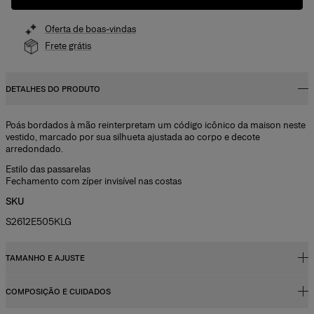
Oferta de boas-vindas
Frete grátis
DETALHES DO PRODUTO
Poás bordados à mão reinterpretam um código icônico da maison neste
vestido, marcado por sua silhueta ajustada ao corpo e decote
arredondado.
Estilo das passarelas
Fechamento com zíper invisível nas costas
SKU
S2612E505KLG
TAMANHO E AJUSTE
COMPOSIÇÃO E CUIDADOS
Corte justo