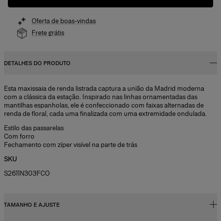
Oferta de boas-vindas
Frete grátis
DETALHES DO PRODUTO
Esta maxissaia de renda listrada captura a união da Madrid moderna
com a clássica da estação. Inspirado nas linhas ornamentadas das
mantilhas espanholas, ele é confeccionado com faixas alternadas de
renda de floral, cada uma finalizada com uma extremidade ondulada.
Estilo das passarelas
Com forro
Fechamento com zíper visível na parte de trás
SKU
S2611N303FCO
TAMANHO E AJUSTE