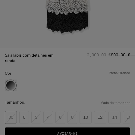
Preço normal
Preço prom
:
‌2,000.00 €
‌990.00 €
Saia lápis com detalhes em
renda
Cor:
preto/branco
Tamanhos:
Guia de tamanhos
00
0
2
4
6
8
10
12
14
16
AVISAR-ME