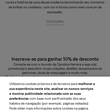
conta a história de uma deusa moderna encontrando seu momento
de brilhar no cotidiano, com cor e forma como meio comum de
expressão.
DESCUBRA
Inscreva-se para ganhar 10% de desconto
Conecte-se com o mundo de Carolina Herrera e seja o(a)
primeiro(a) a descobrir novas coleções, desfiles, lançamentos de
perfumes, dicas de maquiagem e muito mais.
Endereço de e-mail
Utilizamos cookies próprios e de terceiros para
melhorar a
ENVIAR
sua experiência neste site, analisar os nossos serviços
e mostrar publicidade relacionada com as suas
preferências
com base num perfil extraído dos seus
hábitos de navegação (por exemplo, páginas visitadas) .
Pode obter mais informações sobre cookies na página