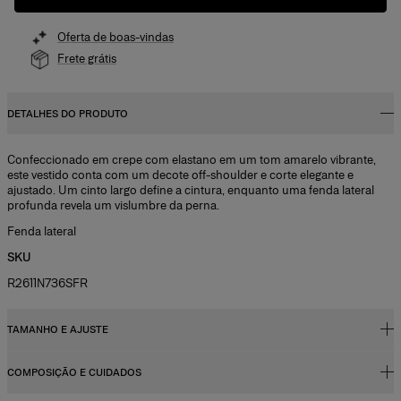
Oferta de boas-vindas
Frete grátis
DETALHES DO PRODUTO
Confeccionado em crepe com elastano em um tom amarelo vibrante,
este vestido conta com um decote off-shoulder e corte elegante e
ajustado. Um cinto largo define a cintura, enquanto uma fenda lateral
profunda revela um vislumbre da perna.
Fenda lateral
SKU
R2611N736SFR
TAMANHO E AJUSTE
COMPOSIÇÃO E CUIDADOS
Corte justo, longo