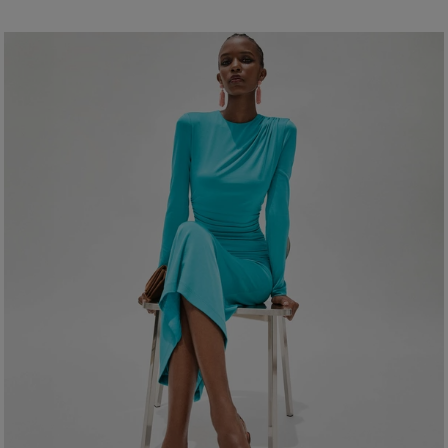
Crepe com elastano midweight
92% poliéster, 8% poliuretano
A modelo mede 178,5 cm e veste tamanho US 2
Instruções de lavagem
Busto:
32"
Lave somente a seco
Cintura:
61 cm
Produzido na
Quadril
: 34 pol.
Estados Unidos da América