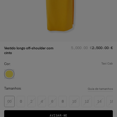
Preço normal
Preço promoc
:
‌5,000.00 €
‌2,500.00 €
Vestido longo off-shoulder com
cinto
Cor:
taxi cab
Tamanhos:
Guia de tamanhos
00
0
2
4
6
8
10
12
14
16
AVISAR-ME