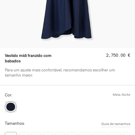
Preço
:
‌2,750.00 €
Vestido mídi franzido com
babados
Para um ajuste mais confortável, recomendamos escolher um
Detalhes do produto
tamanho maior.
Cor:
meia-noite
Tamanhos:
Guia de tamanhos