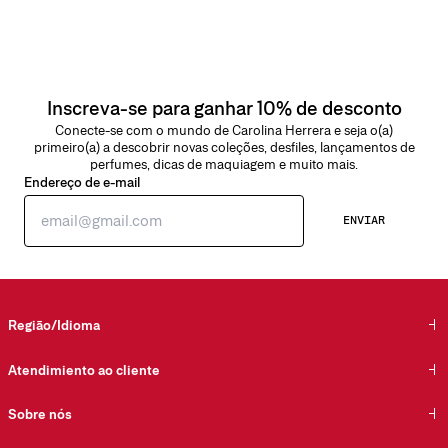
Inscreva-se para ganhar 10% de desconto
Conecte-se com o mundo de Carolina Herrera e seja o(a)
primeiro(a) a descobrir novas coleções, desfiles, lançamentos de
perfumes, dicas de maquiagem e muito mais.
Endereço de e-mail
ENVIAR
Região/Idioma
Atendimiento ao cliente
Encontrar uma loja
Fale conosco
Sobre nós
Envios e devoluções de Beleza
Envios e Devoluções de Moda