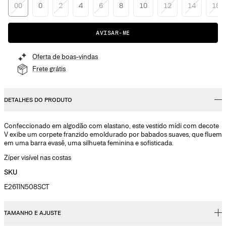
00
0
2
4
6
8
10
12
14
16
AVISAR-ME
Oferta de boas-vindas
Frete grátis
DETALHES DO PRODUTO
Confeccionado em algodão com elastano, este vestido mídi com decote
V exibe um corpete franzido emoldurado por babados suaves, que fluem
em uma barra evasê, uma silhueta feminina e sofisticada.
Zíper visível nas costas
SKU
E2611N508SCT
TAMANHO E AJUSTE