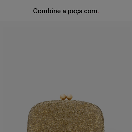
Instruções de lavagem
Busto
: 31"
(78,7 cm)
Combine a peça com
Lave somente a seco
Cintura:
61 cm
Produzido nos
Quadril:
35,5 pol.
China