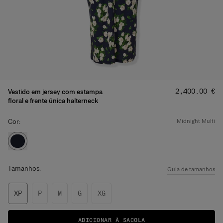
Preço
:
‌2,400.00 €
Vestido em jersey com estampa
floral e frente única halterneck
Cor:
midnight multi
Tamanhos:
Guia de tamanhos
XP
P
M
G
XG
ADICIONAR À SACOLA