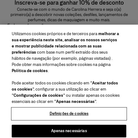
Inscreva-se para ganhar 10% de desconto
Conecte-se com o mundo de Carolina Herrera e seja o(a)
primeiro(a) a descobrir novas coleções, desfiles, lançamentos de
perfumes, dicas de maquiagem e muito mais.
Endereço de e-mail
Utilizamos cookies próprios e de terceiros para
melhorar a
ENVIAR
sua experiência neste site, analisar os nossos serviços
e mostrar publicidade relacionada com as suas
preferências
com base num perfil extraído dos seus
hábitos de navegação (por exemplo, páginas visitadas) .
Pode obter mais informações sobre cookies na página
Região/Idioma
Política de cookies
.
Pode aceitar todos os cookies clicando em "
Aceitar todos
Atendimiento ao cliente
os cookies
", configurar a sua utilização ao clicar em
Encontrar uma loja
Fale conosco
"
Configurações de cookies
" ou instalar apenas os cookies
Sobre nós
essenciais ao clicar em "
Apenas necessárias
".
Envios e devoluções de Beleza
Envios e Devoluções de Moda
House of Herrera
Carolina Herrera for Women in the Arts
Termos legais e cookies
Perguntas Frequentes
Acompanhe seu pedido
Definições de cookies
Carreiras
Puig
(abre em uma nova guia)
Serviço para embalagem para presente
Centro de preferências
Termos e Condições
Beauty Termos e Condições de Venda
(abre em uma nova guia)
chcarolinaherrera.com
(abre em uma nova guia)
Moda Termos e Condições de Venda
VTO Data Processing Notice
Apenas necessárias