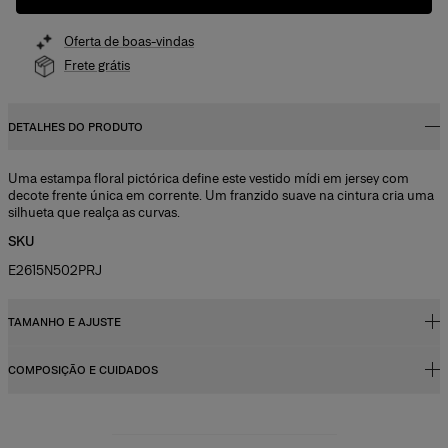
Oferta de boas-vindas
Frete grátis
DETALHES DO PRODUTO
Uma estampa floral pictórica define este vestido mídi em jersey com
decote frente única em corrente. Um franzido suave na cintura cria uma
silhueta que realça as curvas.
SKU
E2615N502PRJ
TAMANHO E AJUSTE
COMPOSIÇÃO E CUIDADOS
Corte justo, comprimento mídi
Jersey midweight estampado
71% nylon, 29% elastano
A modelo mede 177 cm/5’9” e veste tamanho 2 US