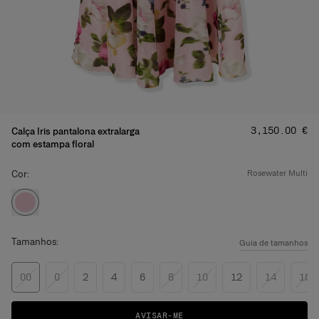
Preço
:
‌3,150.00 €
Calça Iris pantalona extralarga
com estampa floral
Cor:
rosewater multi
Tamanhos:
Guia de tamanhos
00
0
2
4
6
8
10
12
14
16
AVISAR-ME