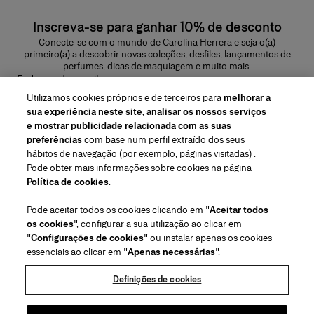
Inscreva-se para ganhar 10% de desconto
Conecte-se com o mundo de Carolina Herrera e seja o(a)
primeiro(a) a descobrir novas coleções, desfiles, lançamentos de
perfumes, dicas de maquiagem e muito mais.
Endereço de e-mail
Utilizamos cookies próprios e de terceiros para
melhorar a
ENVIAR
sua experiência neste site, analisar os nossos serviços
e mostrar publicidade relacionada com as suas
preferências
com base num perfil extraído dos seus
hábitos de navegação (por exemplo, páginas visitadas) .
Pode obter mais informações sobre cookies na página
Região/Idioma
Política de cookies
.
Pode aceitar todos os cookies clicando em "
Aceitar todos
Atendimiento ao cliente
os cookies
", configurar a sua utilização ao clicar em
Encontrar uma loja
Fale conosco
"
Configurações de cookies
" ou instalar apenas os cookies
Sobre nós
essenciais ao clicar em "
Apenas necessárias
".
Envios e devoluções de Beleza
Envios e Devoluções de Moda
House of Herrera
Carolina Herrera for Women in the Arts
Termos legais e cookies
Perguntas Frequentes
Acompanhe seu pedido
Definições de cookies
Carreiras
Puig
(abre em uma nova guia)
Serviço para embalagem para presente
Centro de preferências
Termos e Condições
Beauty Termos e Condições de Venda
(abre em uma nova guia)
chcarolinaherrera.com
(abre em uma nova guia)