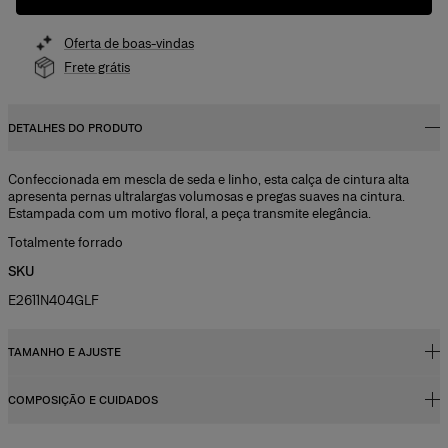
Oferta de boas-vindas
Frete grátis
DETALHES DO PRODUTO
Confeccionada em mescla de seda e linho, esta calça de cintura alta
apresenta pernas ultralargas volumosas e pregas suaves na cintura.
Estampada com um motivo floral, a peça transmite elegância.
Totalmente forrado
SKU
E2611N404GLF
TAMANHO E AJUSTE
COMPOSIÇÃO E CUIDADOS
Cintura alta e modelagem pantalona extralarga
Seda lightweight