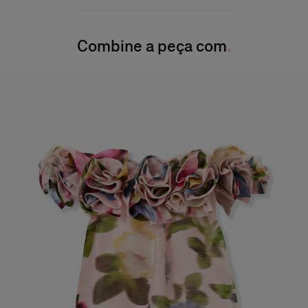
25% seda 75% linho
A modelo mede 177 cm/5’11” e está usando tamanho US 2
Instruções de lavagem
Busto
: 30,5 pol.
Combine a peça com
Lave somente a seco
Cintura
: 23,5"
Produzido nos
Quadril
: 34,5 pol.
Estados Unidos da América