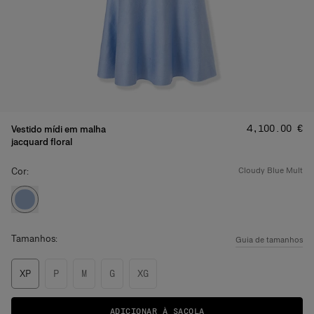
Preço
:
‌4,100.00 €
Vestido mídi em malha
jacquard floral
Cor:
cloudy blue mult
Tamanhos:
Guia de tamanhos
XP
P
M
G
XG
ADICIONAR À SACOLA