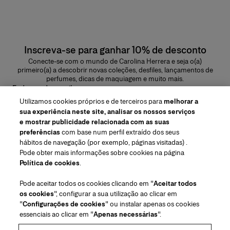
Inscreva-se para ganhar 10% de desconto
Conecte-se com o mundo de Carolina Herrera e seja o(a)
primeiro(a) a descobrir novas coleções, desfiles, lançamentos de
perfumes, dicas de maquiagem e muito mais.
Endereço de e-mail
Utilizamos cookies próprios e de terceiros para
melhorar a
ENVIAR
sua experiência neste site, analisar os nossos serviços
e mostrar publicidade relacionada com as suas
preferências
com base num perfil extraído dos seus
hábitos de navegação (por exemplo, páginas visitadas) .
Pode obter mais informações sobre cookies na página
Região/Idioma
Política de cookies
.
Pode aceitar todos os cookies clicando em "
Aceitar todos
Atendimiento ao cliente
os cookies
", configurar a sua utilização ao clicar em
Encontrar uma loja
Fale conosco
"
Configurações de cookies
" ou instalar apenas os cookies
Sobre nós
essenciais ao clicar em "
Apenas necessárias
".
Envios e devoluções de Beleza
Envios e Devoluções de Moda
House of Herrera
Carolina Herrera for Women in the Arts
Termos legais e cookies