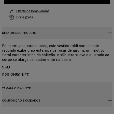
Oferta de boas-vindas
Frete grátis
DETALHES DO PRODUTO
Feito em jacquard de seda, este vestido mídi com decote
redondo exibe uma estampa de rosas de jardim, um motivo
floral característico da coleção. A silhueta suave e ajustada ao
corpo se alarga delicadamente na barra.
SKU
E2612N501KFD
TAMANHO E AJUSTE
COMPOSIÇÃO E CUIDADOS
Corte justo até a cintura, barra evasê
Malha jacquard de seda midweight
100% seda