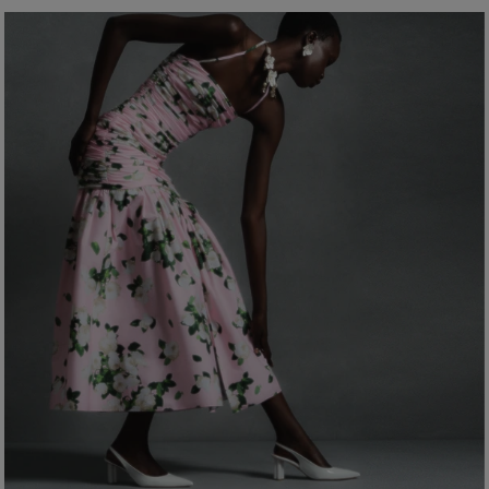
A modelo mede 177 cm/5’9” e veste tamanho 2 US
Instruções de lavagem
(78,7 cm)
Busto
: 31"
Lave somente a seco
Cintura:
61 cm
Produzido nos
Quadril:
35,5 pol.
Itália