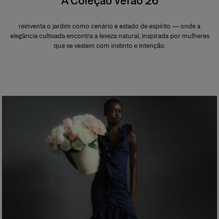
A Coleção Verão 26
reinventa o jardim como cenário e estado de espírito — onde a
elegância cultivada encontra a leveza natural, inspirada por mulheres
que se vestem com instinto e intenção.