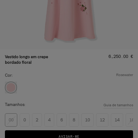
Preço
:
‌6,250.00 €
Vestido longo em crepe
bordado floral
Cor:
rosewater
Tamanhos:
Guia de tamanhos
00
0
2
4
6
8
10
12
14
16
AVISAR-ME