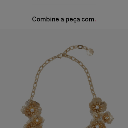
92% poliéster, 8% poliuretano
A modelo mede 177 cm/5’9” e veste tamanho 2 US
Instruções de lavagem
Busto
: 31"
(78,7 cm)
Combine a peça com
Lave somente a seco
Cintura:
61 cm
Produzido nos
Quadril
: 35,5 pol.
Índia