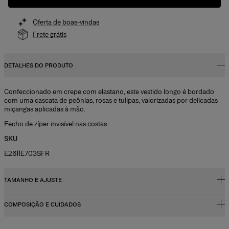
Oferta de boas-vindas
Frete grátis
DETALHES DO PRODUTO
Confeccionado em crepe com elastano, este vestido longo é bordado
com uma cascata de peônias, rosas e tulipas, valorizadas por delicadas
miçangas aplicadas à mão.
Fecho de zíper invisível nas costas
SKU
E2611E703SFR
TAMANHO E AJUSTE
COMPOSIÇÃO E CUIDADOS
Corte justo até a cintura, longo
Crepe com elastano midweight