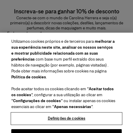
Inscreva-se para ganhar 10% de desconto
Conecte-se com o mundo de Carolina Herrera e seja o(a)
primeiro(a) a descobrir novas coleções, desfiles, lançamentos de
perfumes, dicas de maquiagem e muito mais.
Endereço de e-mail
Utilizamos cookies próprios e de terceiros para
melhorar a
ENVIAR
sua experiência neste site, analisar os nossos serviços
e mostrar publicidade relacionada com as suas
preferências
com base num perfil extraído dos seus
hábitos de navegação (por exemplo, páginas visitadas) .
Pode obter mais informações sobre cookies na página
Região/Idioma
Política de cookies
.
Pode aceitar todos os cookies clicando em "
Aceitar todos
Atendimiento ao cliente
os cookies
", configurar a sua utilização ao clicar em
Encontrar uma loja
Fale conosco
"
Configurações de cookies
" ou instalar apenas os cookies
Sobre nós
essenciais ao clicar em "
Apenas necessárias
".
Envios e devoluções de Beleza
Envios e Devoluções de Moda
House of Herrera
Carolina Herrera for Women in the Arts
Termos legais e cookies
Perguntas Frequentes
Acompanhe seu pedido
Definições de cookies
Carreiras
Puig
(abre em uma nova guia)
Serviço para embalagem para presente
Centro de preferências
Termos e Condições
Beauty Termos e Condições de Venda
(abre em uma nova guia)
chcarolinaherrera.com
(abre em uma nova guia)