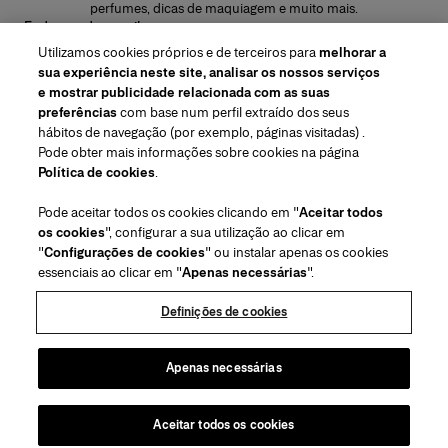
perfumes, dicas de maquiagem e muito mais.
Endereço de e-mail
Utilizamos cookies próprios e de terceiros para
melhorar a
ENVIAR
sua experiência neste site, analisar os nossos serviços
e mostrar publicidade relacionada com as suas
preferências
com base num perfil extraído dos seus
hábitos de navegação (por exemplo, páginas visitadas) .
Pode obter mais informações sobre cookies na página
Região/Idioma
Política de cookies
.
Pode aceitar todos os cookies clicando em "
Aceitar todos
Atendimiento ao cliente
os cookies
", configurar a sua utilização ao clicar em
Encontrar uma loja
Fale conosco
"
Configurações de cookies
" ou instalar apenas os cookies
Sobre nós
essenciais ao clicar em "
Apenas necessárias
".
Envios e devoluções de Beleza
Envios e Devoluções de Moda
House of Herrera
Carolina Herrera for Women in the Arts
Termos legais e cookies
Perguntas Frequentes
Acompanhe seu pedido
Definições de cookies
Carreiras
Puig
(abre em uma nova guia)
Serviço para embalagem para presente
Centro de preferências
Termos e Condições
Beauty Termos e Condições de Venda
(abre em uma nova guia)
chcarolinaherrera.com
(abre em uma nova guia)
Moda Termos e Condições de Venda
VTO Data Processing Notice
Apenas necessárias
Política de Privacidade
Política de cookies
Mapa do site
Aceitar todos os cookies
Direitos de autor 2026 Carolina Herrera
©
2026
Carolina Herrera