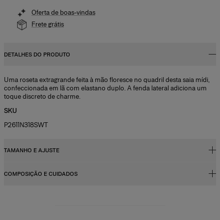
Oferta de boas-vindas
Frete grátis
DETALHES DO PRODUTO
Uma roseta extragrande feita à mão floresce no quadril desta saia mídi,
confeccionada em lã com elastano duplo. A fenda lateral adiciona um
toque discreto de charme.
SKU
P2611N318SWT
TAMANHO E AJUSTE
COMPOSIÇÃO E CUIDADOS
Silhueta reta ajustada, comprimento mídi
A modelo mede 178 cm e está usando tamanho US 2
97% lã, 3% elastano
Busto:
32"
Instruções de lavagem
Cintura:
61 cm