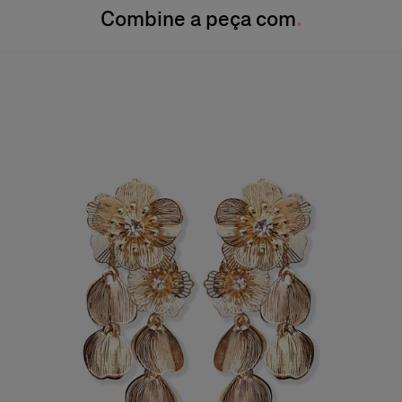
Combine a peça com
Lave somente a seco
Quadril:
34,5 pol.
Produzido em
Índia