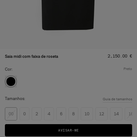
Preço
:
‌2,150.00 €
Saia midi com faixa de roseta
Cor:
preto
Tamanhos:
Guia de tamanhos
00
0
2
4
6
8
10
12
14
16
AVISAR-ME