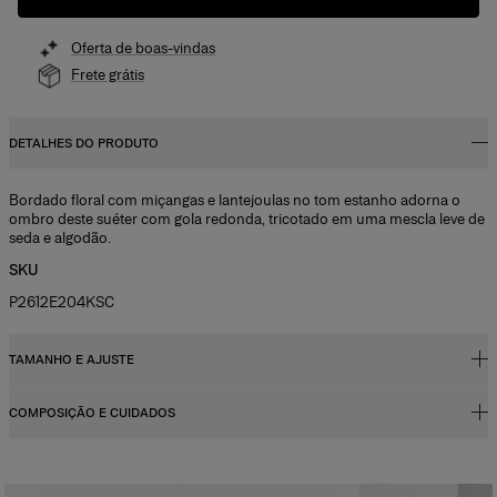
Oferta de boas-vindas
Frete grátis
DETALHES DO PRODUTO
Bordado floral com miçangas e lantejoulas no tom estanho adorna o
ombro deste suéter com gola redonda, tricotado em uma mescla leve de
seda e algodão.
SKU
P2612E204KSC
TAMANHO E AJUSTE
COMPOSIÇÃO E CUIDADOS
Corte regular
A modelo mede 179 cm/5’10,5” e está usando US 2
55% seda, 45% algodão
Busto:
32 pol.