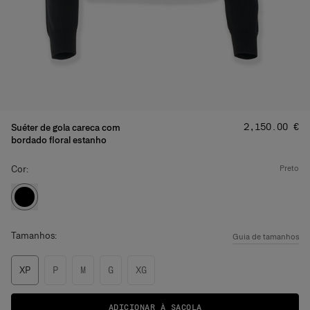
Preço
:
‌2,150.00 €
Suéter de gola careca com
bordado floral estanho
Cor:
preto
Tamanhos:
Guia de tamanhos
XP
P
M
G
XG
ADICIONAR À SACOLA