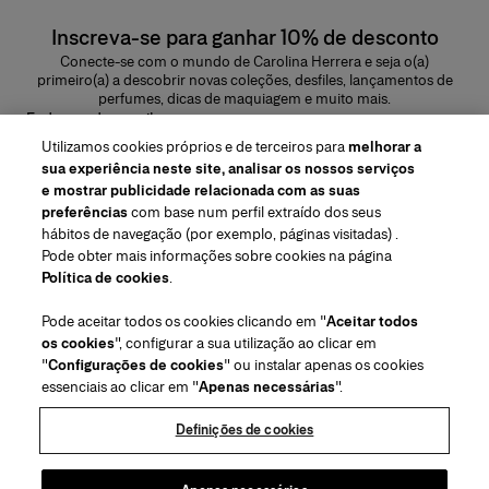
Inscreva-se para ganhar 10% de desconto
Conecte-se com o mundo de Carolina Herrera e seja o(a)
primeiro(a) a descobrir novas coleções, desfiles, lançamentos de
perfumes, dicas de maquiagem e muito mais.
Endereço de e-mail
Utilizamos cookies próprios e de terceiros para
melhorar a
ENVIAR
sua experiência neste site, analisar os nossos serviços
e mostrar publicidade relacionada com as suas
preferências
com base num perfil extraído dos seus
hábitos de navegação (por exemplo, páginas visitadas) .
Pode obter mais informações sobre cookies na página
Região/Idioma
Política de cookies
.
Pode aceitar todos os cookies clicando em "
Aceitar todos
Atendimiento ao cliente
os cookies
", configurar a sua utilização ao clicar em
Encontrar uma loja
Fale conosco
"
Configurações de cookies
" ou instalar apenas os cookies
Sobre nós
essenciais ao clicar em "
Apenas necessárias
".
Envios e devoluções de Beleza
Envios e Devoluções de Moda
House of Herrera
Carolina Herrera for Women in the Arts
Termos legais e cookies
Perguntas Frequentes
Acompanhe seu pedido
Definições de cookies
Carreiras
Puig
(abre em uma nova guia)
Serviço para embalagem para presente
Centro de preferências
Termos e Condições
Beauty Termos e Condições de Venda
(abre em uma nova guia)
chcarolinaherrera.com
(abre em uma nova guia)
Moda Termos e Condições de Venda
VTO Data Processing Notice