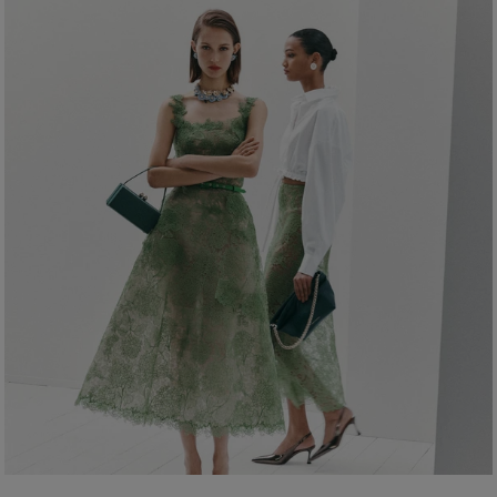
Instruções de lavagem
Cintura:
22,5 pol.
Lave somente a seco
Quadril:
34 pol.