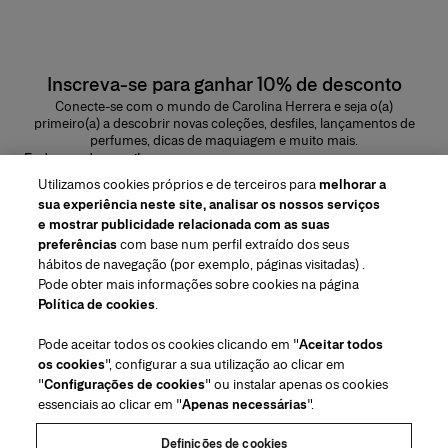
Inscreva-se para ganhar 10% de desconto
Conecte-se com o mundo de Carolina Herrera e seja o(a)
primeiro(a) a descobrir novas coleções, desfiles, lançamentos de
perfumes, dicas de maquiagem e muito mais.
Endereço de e-mail
Utilizamos cookies próprios e de terceiros para
melhorar a
ENVIAR
sua experiência neste site, analisar os nossos serviços
e mostrar publicidade relacionada com as suas
preferências
com base num perfil extraído dos seus
hábitos de navegação (por exemplo, páginas visitadas) .
Pode obter mais informações sobre cookies na página
Região/Idioma
Política de cookies
.
Pode aceitar todos os cookies clicando em "
Aceitar todos
Atendimiento ao cliente
os cookies
", configurar a sua utilização ao clicar em
Encontrar uma loja
Fale conosco
"
Configurações de cookies
" ou instalar apenas os cookies
Sobre nós
essenciais ao clicar em "
Apenas necessárias
".
Envios e devoluções de Beleza
Envios e Devoluções de Moda
House of Herrera
Carolina Herrera for Women in the Arts
Termos legais e cookies
Perguntas Frequentes
Acompanhe seu pedido
Definições de cookies