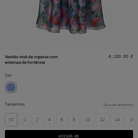
Preço
:
‌4,100.00 €
Vestido midi de organza com
estampa de hortênsia
Cor:
Tamanhos:
Guia de tamanhos
00
0
2
4
6
8
10
12
14
16
AVISAR-ME