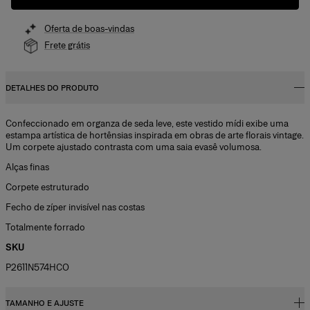
Oferta de boas-vindas
Frete grátis
DETALHES DO PRODUTO
Confeccionado em organza de seda leve, este vestido mídi exibe uma
estampa artística de hortênsias inspirada em obras de arte florais vintage.
Um corpete ajustado contrasta com uma saia evasê volumosa.
Alças finas
Corpete estruturado
Fecho de zíper invisível nas costas
Totalmente forrado
SKU
P2611N574HCO
TAMANHO E AJUSTE