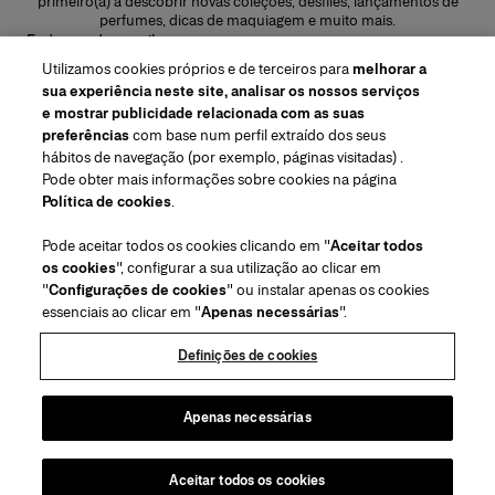
primeiro(a) a descobrir novas coleções, desfiles, lançamentos de
perfumes, dicas de maquiagem e muito mais.
Endereço de e-mail
Utilizamos cookies próprios e de terceiros para
melhorar a
ENVIAR
sua experiência neste site, analisar os nossos serviços
e mostrar publicidade relacionada com as suas
preferências
com base num perfil extraído dos seus
hábitos de navegação (por exemplo, páginas visitadas) .
Pode obter mais informações sobre cookies na página
Região/Idioma
Política de cookies
.
Pode aceitar todos os cookies clicando em "
Aceitar todos
Atendimiento ao cliente
os cookies
", configurar a sua utilização ao clicar em
Encontrar uma loja
Fale conosco
"
Configurações de cookies
" ou instalar apenas os cookies
Sobre nós
essenciais ao clicar em "
Apenas necessárias
".
Envios e devoluções de Beleza
Envios e Devoluções de Moda
House of Herrera
Carolina Herrera for Women in the Arts
Termos legais e cookies
Perguntas Frequentes
Acompanhe seu pedido
Definições de cookies
Carreiras
Puig
(abre em uma nova guia)
Serviço para embalagem para presente
Centro de preferências
Termos e Condições
Beauty Termos e Condições de Venda
(abre em uma nova guia)
chcarolinaherrera.com
(abre em uma nova guia)
Moda Termos e Condições de Venda
VTO Data Processing Notice
Apenas necessárias
Política de Privacidade
Política de cookies
Mapa do site
Aceitar todos os cookies
Direitos de autor 2026 Carolina Herrera
©
2026
Carolina Herrera