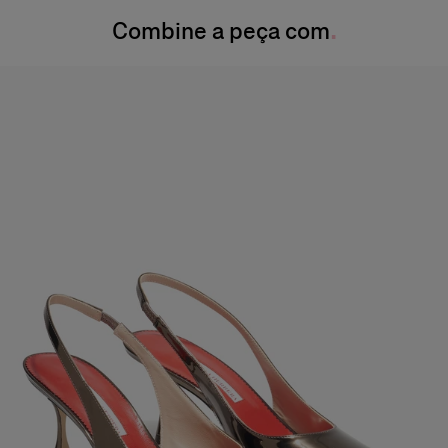
Cintura:
24 pol.
Combine a peça com
Lave somente a seco
Quadril:
34,5 pol.
Produzido nos
Índia