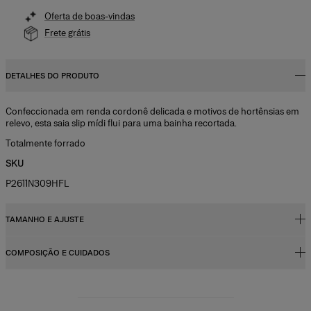
Oferta de boas-vindas
Frete grátis
DETALHES DO PRODUTO
Confeccionada em renda cordonê delicada e motivos de hortênsias em
relevo, esta saia slip mídi flui para uma bainha recortada.
Totalmente forrado
SKU
P2611N309HFL
TAMANHO E AJUSTE
COMPOSIÇÃO E CUIDADOS
Cintura alta, corte justo, comprimento mídi
A modelo mede 178 cm/ 5’10” e está usando US 2
100% viscose
Busto:
31 pol.
Instruções de lavagem