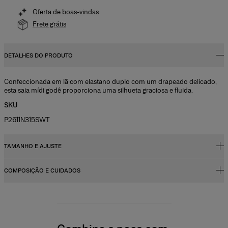
Oferta de boas-vindas
Frete grátis
DETALHES DO PRODUTO
Confeccionada em lã com elastano duplo com um drapeado delicado,
esta saia mídi godê proporciona uma silhueta graciosa e fluida.
SKU
P2611N315SWT
TAMANHO E AJUSTE
COMPOSIÇÃO E CUIDADOS
Corte normal, comprimento mídi evasê
A modelo mede 178 cm e está usando tamanho US 2
97% lã, 3% elastano
Busto:
32"
Instruções de lavagem
Cintura:
61 cm
Lave somente a seco