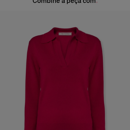
Combine a peça com
Quadril:
34,5 pol.
Produzido em
Índia