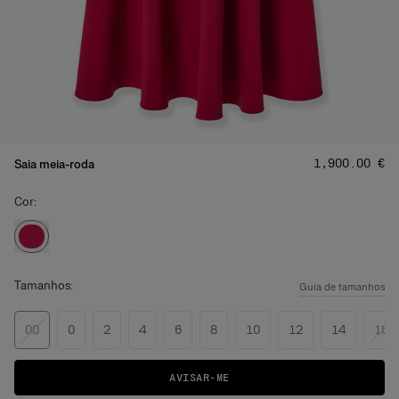
Preço
:
‌1,900.00 €
Saia meia-roda
Cor:
Tamanhos:
Guia de tamanhos
00
0
2
4
6
8
10
12
14
16
AVISAR-ME