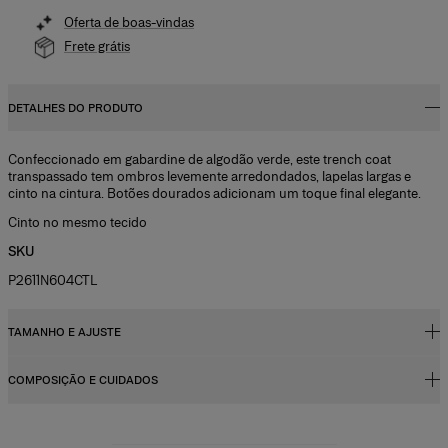
Oferta de boas-vindas
Frete grátis
DETALHES DO PRODUTO
Confeccionado em gabardine de algodão verde, este trench coat
transpassado tem ombros levemente arredondados, lapelas largas e
cinto na cintura. Botões dourados adicionam um toque final elegante.
Cinto no mesmo tecido
SKU
P2611N604CTL
TAMANHO E AJUSTE
COMPOSIÇÃO E CUIDADOS
Corpete justo, saia mídi evasê
A modelo mede 178 cm e está usando tamanho US 2
100% algodão
Busto:
74 cm