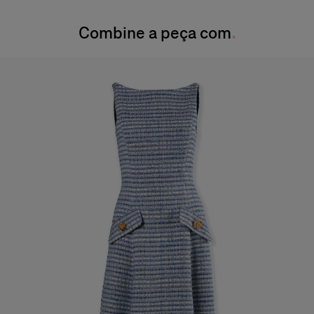
Instruções de lavagem
Cintura:
23,5 pol.
Combine a peça com
Lave somente a seco
Quadril:
35 pol.
Produzido nos
Itália