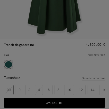
Preço
:
‌4,350.00 €
Trench de gabardine
Cor:
racing green
Tamanhos:
Guia de tamanhos
00
0
2
4
6
8
10
12
14
16
AVISAR-ME