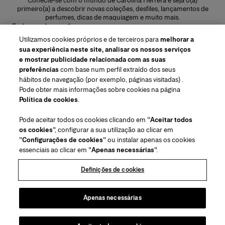
Conecte-se com o mundo de Carolina Herrera e seja o(a)
primeiro(a) a descobrir novas coleções, desfiles, lançamentos de
perfumes, dicas de maquiagem e muito mais.
Endereço de e-mail
Utilizamos cookies próprios e de terceiros para
melhorar a
ENVIAR
sua experiência neste site, analisar os nossos serviços
e mostrar publicidade relacionada com as suas
preferências
com base num perfil extraído dos seus
hábitos de navegação (por exemplo, páginas visitadas) .
Pode obter mais informações sobre cookies na página
Região/Idioma
Política de cookies
.
Pode aceitar todos os cookies clicando em "
Aceitar todos
Atendimiento ao cliente
os cookies
", configurar a sua utilização ao clicar em
Encontrar uma loja
Fale conosco
"
Configurações de cookies
" ou instalar apenas os cookies
Sobre nós
essenciais ao clicar em "
Apenas necessárias
".
Envios e devoluções de Beleza
Envios e Devoluções de Moda
House of Herrera
Carolina Herrera for Women in the Arts
Termos legais e cookies
Perguntas Frequentes
Acompanhe seu pedido
Definições de cookies
Carreiras
Puig
(abre em uma nova guia)
Serviço para embalagem para presente
Centro de preferências
Termos e Condições
Beauty Termos e Condições de Venda
(abre em uma nova guia)
chcarolinaherrera.com
(abre em uma nova guia)
Moda Termos e Condições de Venda
VTO Data Processing Notice
Apenas necessárias
Política de Privacidade
Política de cookies
Mapa do site