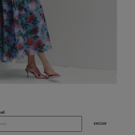
ail
ENVIAR