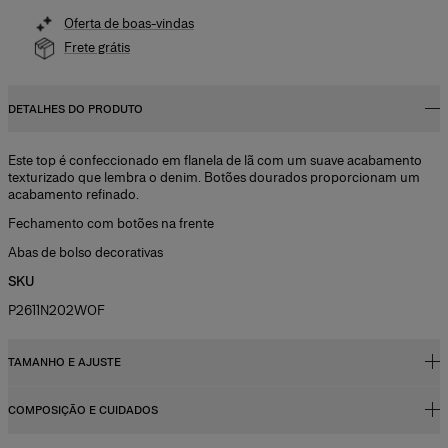
Oferta de boas-vindas
Frete grátis
DETALHES DO PRODUTO
Este top é confeccionado em flanela de lã com um suave acabamento
texturizado que lembra o denim. Botões dourados proporcionam um
acabamento refinado.
Fechamento com botões na frente
Abas de bolso decorativas
SKU
P2611N202WOF
TAMANHO E AJUSTE
COMPOSIÇÃO E CUIDADOS
Corte regular
A modelo mede 178 cm e está usando tamanho US 2