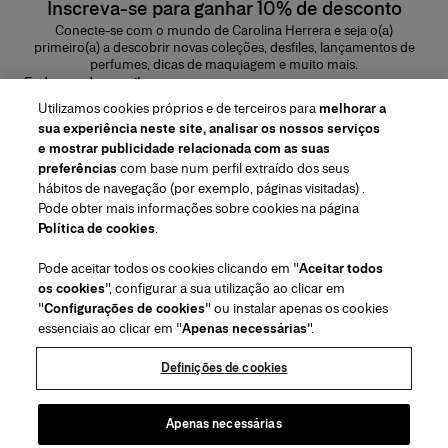
Inscreva-se para ganhar 10% de desconto
Conecte-se com o mundo de Carolina Herrera e seja o(a)
primeiro(a) a descobrir novas coleções, desfiles, lançamentos de
perfumes, dicas de maquiagem e muito mais.
Endereço de e-mail
Utilizamos cookies próprios e de terceiros para
melhorar a
ENVIAR
sua experiência neste site, analisar os nossos serviços
e mostrar publicidade relacionada com as suas
preferências
com base num perfil extraído dos seus
hábitos de navegação (por exemplo, páginas visitadas) .
Pode obter mais informações sobre cookies na página
Região/Idioma
Política de cookies
.
Pode aceitar todos os cookies clicando em "
Aceitar todos
Atendimiento ao cliente
os cookies
", configurar a sua utilização ao clicar em
Encontrar uma loja
Fale conosco
"
Configurações de cookies
" ou instalar apenas os cookies
Sobre nós
essenciais ao clicar em "
Apenas necessárias
".
Envios e devoluções de Beleza
Envios e Devoluções de Moda
House of Herrera
Carolina Herrera for Women in the Arts
Termos legais e cookies
Perguntas Frequentes
Acompanhe seu pedido
Definições de cookies
Carreiras
Puig
(abre em uma nova guia)
Serviço para embalagem para presente
Centro de preferências
Termos e Condições
Beauty Termos e Condições de Venda
(abre em uma nova guia)
chcarolinaherrera.com
(abre em uma nova guia)
Moda Termos e Condições de Venda
VTO Data Processing Notice
Apenas necessárias