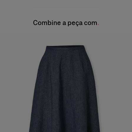
49% linho, 28% lã, 15% seda, 8% cashmere
Busto:
31 pol.
Instruções de lavagem
Cintura:
61 cm
Combine a peça com
Lave somente a seco
Quadril:
34,5 pol.
Produzido em
Itália