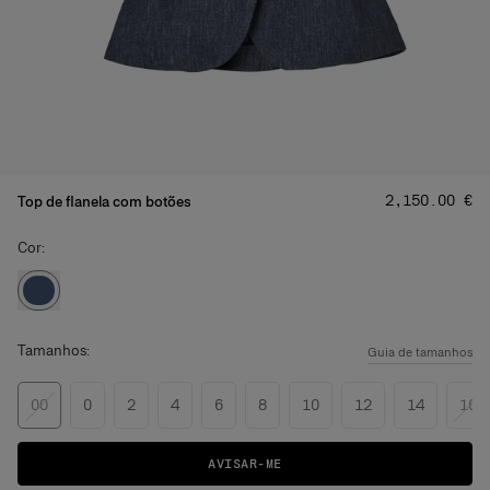
Preço
:
‌2,150.00 €
Top de flanela com botões
Cor:
Tamanhos:
Guia de tamanhos
00
0
2
4
6
8
10
12
14
16
AVISAR-ME