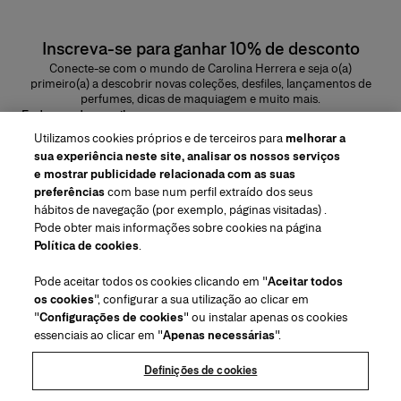
Inscreva-se para ganhar 10% de desconto
Conecte-se com o mundo de Carolina Herrera e seja o(a)
primeiro(a) a descobrir novas coleções, desfiles, lançamentos de
perfumes, dicas de maquiagem e muito mais.
Endereço de e-mail
Utilizamos cookies próprios e de terceiros para
melhorar a
ENVIAR
sua experiência neste site, analisar os nossos serviços
e mostrar publicidade relacionada com as suas
preferências
com base num perfil extraído dos seus
hábitos de navegação (por exemplo, páginas visitadas) .
Pode obter mais informações sobre cookies na página
Região/Idioma
Política de cookies
.
Pode aceitar todos os cookies clicando em "
Aceitar todos
Atendimiento ao cliente
os cookies
", configurar a sua utilização ao clicar em
Encontrar uma loja
Fale conosco
"
Configurações de cookies
" ou instalar apenas os cookies
Sobre nós
essenciais ao clicar em "
Apenas necessárias
".
Envios e devoluções de Beleza
Envios e Devoluções de Moda
House of Herrera
Carolina Herrera for Women in the Arts
Termos legais e cookies
Perguntas Frequentes
Acompanhe seu pedido
Definições de cookies
Carreiras
Puig
(abre em uma nova guia)
Serviço para embalagem para presente
Centro de preferências
Termos e Condições
Beauty Termos e Condições de Venda
(abre em uma nova guia)