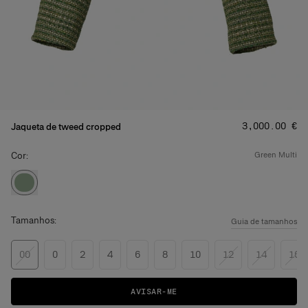
Preço
:
‌3,000.00 €
Jaqueta de tweed cropped
Cor:
green multi
Tamanhos:
Guia de tamanhos
00
0
2
4
6
8
10
12
14
16
AVISAR-ME