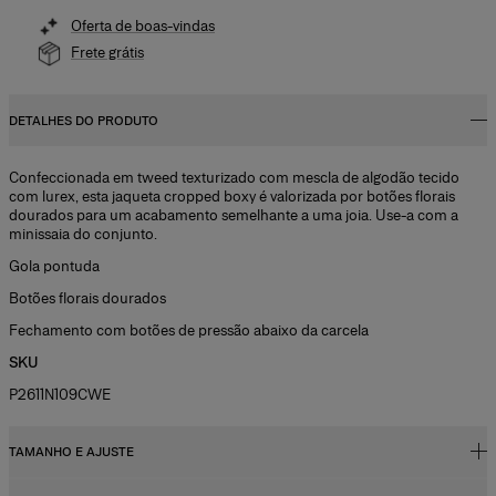
Oferta de boas-vindas
Frete grátis
DETALHES DO PRODUTO
Confeccionada em tweed texturizado com mescla de algodão tecido
com lurex, esta jaqueta cropped boxy é valorizada por botões florais
dourados para um acabamento semelhante a uma joia. Use-a com a
minissaia do conjunto.
Gola pontuda
Botões florais dourados
Fechamento com botões de pressão abaixo da carcela
SKU
P2611N109CWE
TAMANHO E AJUSTE