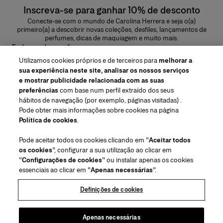
Inscreva-se para ganhar 10% de desconto
Conecte-se com o mundo de Carolina Herrera e seja o(a)
primeiro(a) a descobrir novas coleções, desfiles, lançamentos de
perfumes, dicas de maquiagem e muito mais.
Endereço de e-mail
Utilizamos cookies próprios e de terceiros para
melhorar a
ENVIAR
sua experiência neste site, analisar os nossos serviços
e mostrar publicidade relacionada com as suas
preferências
com base num perfil extraído dos seus
hábitos de navegação (por exemplo, páginas visitadas) .
Pode obter mais informações sobre cookies na página
Região/Idioma
Política de cookies
.
Pode aceitar todos os cookies clicando em "
Aceitar todos
Atendimiento ao cliente
os cookies
", configurar a sua utilização ao clicar em
Encontrar uma loja
Fale conosco
"
Configurações de cookies
" ou instalar apenas os cookies
Sobre nós
essenciais ao clicar em "
Apenas necessárias
".
Envios e devoluções de Beleza
Envios e Devoluções de Moda
House of Herrera
Carolina Herrera for Women in the Arts
Termos legais e cookies
Perguntas Frequentes
Acompanhe seu pedido
Definições de cookies
Carreiras
Puig
(abre em uma nova guia)
Serviço para embalagem para presente
Centro de preferências
Termos e Condições
Beauty Termos e Condições de Venda
(abre em uma nova guia)
chcarolinaherrera.com
(abre em uma nova guia)
Moda Termos e Condições de Venda
VTO Data Processing Notice
Apenas necessárias