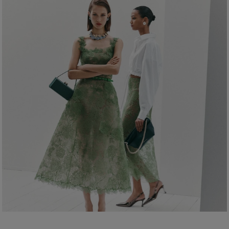
Cintura:
24 pol.
Lave somente a seco
Quadril:
34,5 pol.