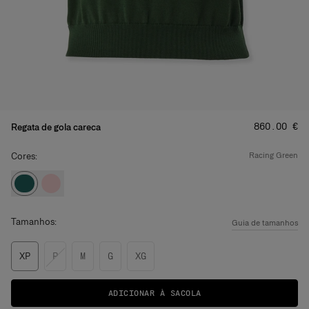
Preço
:
‌860.00 €
Regata de gola careca
Cores:
racing green
Tamanhos:
Guia de tamanhos
XP
P
M
G
XG
ADICIONAR À SACOLA