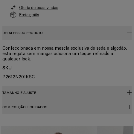
Oferta de boas-vindas
Frete grátis
DETALHES DO PRODUTO
Confeccionada em nossa mescla exclusiva de seda e algodão,
esta regata sem mangas adiciona um toque refinado a
qualquer look.
SKU
P2612N201KSC
TAMANHO E AJUSTE
COMPOSIÇÃO E CUIDADOS
Corte regular
A modelo mede 178 cm/ 5’10” e está usando US 2
55% seda, 45% algodão
Busto:
31 pol.
Instruções de lavagem