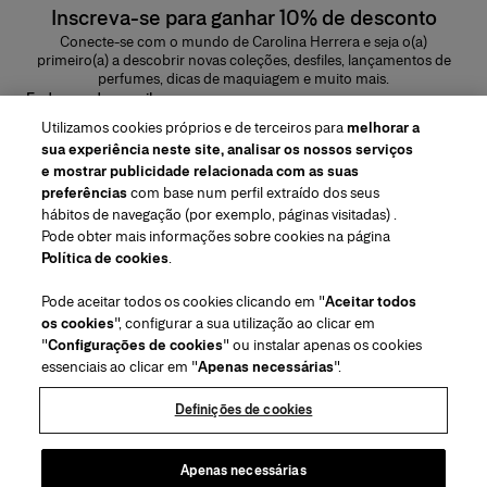
Inscreva-se para ganhar 10% de desconto
Conecte-se com o mundo de Carolina Herrera e seja o(a)
primeiro(a) a descobrir novas coleções, desfiles, lançamentos de
perfumes, dicas de maquiagem e muito mais.
Endereço de e-mail
Utilizamos cookies próprios e de terceiros para
melhorar a
ENVIAR
sua experiência neste site, analisar os nossos serviços
e mostrar publicidade relacionada com as suas
preferências
com base num perfil extraído dos seus
hábitos de navegação (por exemplo, páginas visitadas) .
Pode obter mais informações sobre cookies na página
Região/Idioma
Política de cookies
.
Pode aceitar todos os cookies clicando em "
Aceitar todos
Atendimiento ao cliente
os cookies
", configurar a sua utilização ao clicar em
Encontrar uma loja
Fale conosco
"
Configurações de cookies
" ou instalar apenas os cookies
Sobre nós
essenciais ao clicar em "
Apenas necessárias
".
Envios e devoluções de Beleza
Envios e Devoluções de Moda
House of Herrera
Carolina Herrera for Women in the Arts
Termos legais e cookies
Perguntas Frequentes
Acompanhe seu pedido
Definições de cookies
Carreiras
Puig
(abre em uma nova guia)
Serviço para embalagem para presente
Centro de preferências
Termos e Condições
Beauty Termos e Condições de Venda
(abre em uma nova guia)
chcarolinaherrera.com
(abre em uma nova guia)
Moda Termos e Condições de Venda
VTO Data Processing Notice
Apenas necessárias