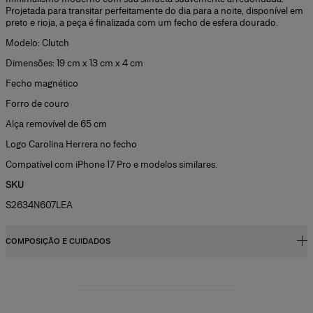
Projetada para transitar perfeitamente do dia para a noite, disponível em
preto e rioja, a peça é finalizada com um fecho de esfera dourado.
Modelo: Clutch
Dimensões: 19 cm x 13 cm x 4 cm
Fecho magnético
Forro de couro
Alça removível de 65 cm
Logo Carolina Herrera no fecho
Compatível com iPhone 17 Pro e modelos similares.
SKU
S2634N607LEA
COMPOSIÇÃO E CUIDADOS
100% couro
Instruções de lavagem