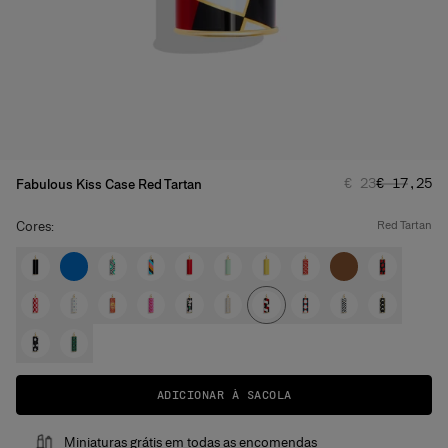
Preço normal
Preço pro
:
€ 23
€ 17,25
Fabulous Kiss Case Red Tartan
Cores:
red tartan
ADICIONAR À SACOLA
Miniaturas grátis em todas as encomendas