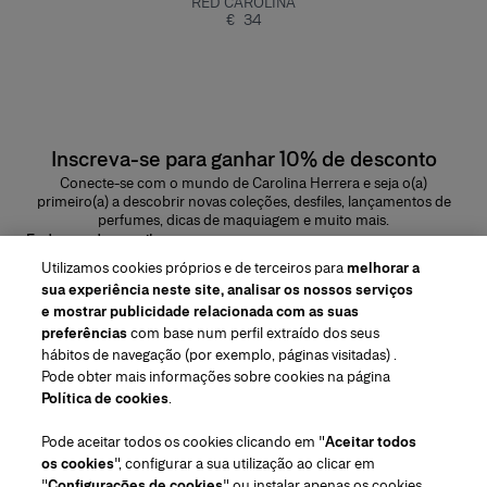
RED CAROLINA
€ 34
Inscreva-se para ganhar 10% de desconto
Conecte-se com o mundo de Carolina Herrera e seja o(a)
primeiro(a) a descobrir novas coleções, desfiles, lançamentos de
perfumes, dicas de maquiagem e muito mais.
Endereço de e-mail
Utilizamos cookies próprios e de terceiros para
melhorar a
ENVIAR
sua experiência neste site, analisar os nossos serviços
e mostrar publicidade relacionada com as suas
preferências
com base num perfil extraído dos seus
hábitos de navegação (por exemplo, páginas visitadas) .
Pode obter mais informações sobre cookies na página
Região/Idioma
Política de cookies
.
Pode aceitar todos os cookies clicando em "
Aceitar todos
Atendimiento ao cliente
os cookies
", configurar a sua utilização ao clicar em
Encontrar uma loja
Fale conosco
"
Configurações de cookies
" ou instalar apenas os cookies