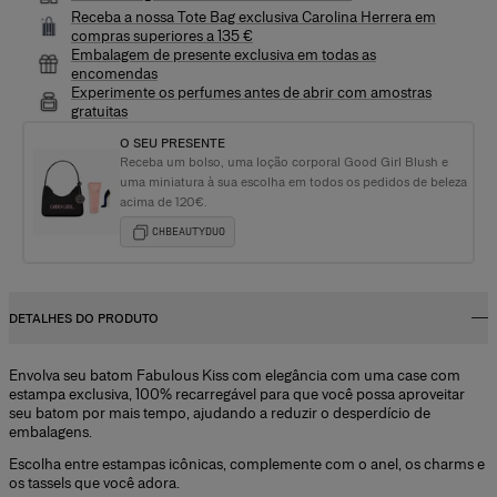
Receba a nossa Tote Bag exclusiva Carolina Herrera em
compras superiores a 135 €
Embalagem de presente exclusiva em todas as
encomendas
Experimente os perfumes antes de abrir com amostras
gratuitas
O SEU PRESENTE
Receba um bolso, uma loção corporal Good Girl Blush e
uma miniatura à sua escolha em todos os pedidos de beleza
acima de 120€.
CHBEAUTYDUO
DETALHES DO PRODUTO
Envolva seu batom Fabulous Kiss com elegância com uma case com
estampa exclusiva, 100% recarregável para que você possa aproveitar
seu batom por mais tempo, ajudando a reduzir o desperdício de
embalagens.
Escolha entre estampas icônicas, complemente com o anel, os charms e
os tassels que você adora.