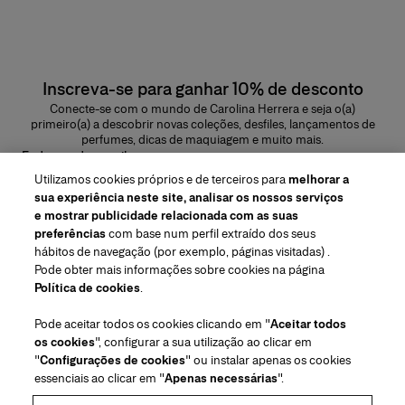
Inscreva-se para ganhar 10% de desconto
Conecte-se com o mundo de Carolina Herrera e seja o(a)
primeiro(a) a descobrir novas coleções, desfiles, lançamentos de
perfumes, dicas de maquiagem e muito mais.
Endereço de e-mail
Utilizamos cookies próprios e de terceiros para
melhorar a
ENVIAR
sua experiência neste site, analisar os nossos serviços
e mostrar publicidade relacionada com as suas
preferências
com base num perfil extraído dos seus
hábitos de navegação (por exemplo, páginas visitadas) .
Pode obter mais informações sobre cookies na página
Região/Idioma
Política de cookies
.
Pode aceitar todos os cookies clicando em "
Aceitar todos
Atendimiento ao cliente
os cookies
", configurar a sua utilização ao clicar em
Encontrar uma loja
Fale conosco
"
Configurações de cookies
" ou instalar apenas os cookies
Sobre nós
essenciais ao clicar em "
Apenas necessárias
".
Envios e devoluções de Beleza
Envios e Devoluções de Moda
House of Herrera
Carolina Herrera for Women in the Arts