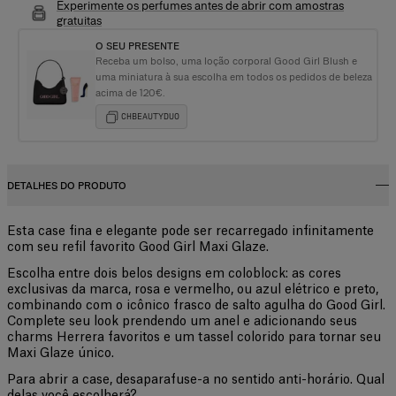
Experimente os perfumes antes de abrir com amostras
gratuitas
O SEU PRESENTE
Receba um bolso, uma loção corporal Good Girl Blush e
uma miniatura à sua escolha em todos os pedidos de beleza
acima de 120€.
CHBEAUTYDUO
DETALHES DO PRODUTO
Esta case fina e elegante pode ser recarregado infinitamente
com seu refil favorito Good Girl Maxi Glaze.
Escolha entre dois belos designs em coloblock: as cores
exclusivas da marca, rosa e vermelho, ou azul elétrico e preto,
combinando com o icônico frasco de salto agulha do Good Girl.
Complete seu look prendendo um anel e adicionando seus
charms Herrera favoritos e um tassel colorido para tornar seu
Maxi Glaze único.
Para abrir a case, desaparafuse-a no sentido anti-horário. Qual
delas você escolherá?