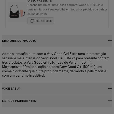
O SEU PRESENTE
Receba um bolso, uma loção corporal Good Girl Blush e
uma miniatura à sua escolha em todos os pedidos de beleza
acima de 120€.
CHBEAUTYDUO
DETALHES DO PRODUTO
Adote a tentação pura com o Very Good Girl Elixir, uma interpretação
sensual e mais intensa do Very Good Girl. Este kit para presente contém
tres produtos: o Very Good Girl Elixir Eau de Parfum (80 ml),
Megaspritzer (10ml) e a loção corporal Very Good Girl (100 ml), um
creme hidratante que nutre profundamente, deixando a pele macia e
com um perfume irresistível.
VOCÊ SABIA?
LISTA DE INGREDIENTES
Concentração da fragrância
Os perfumes, sejam femininos ou masculinos, contêm um concentrado
de fragrância (óleos essenciais) diluído em uma mistura de álcool e água.