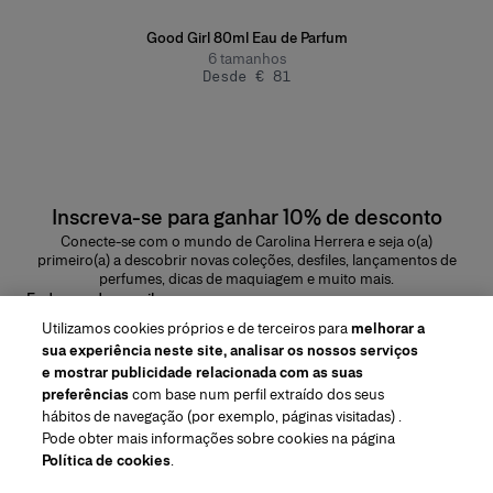
Good Girl 80ml Eau de Parfum
6
tamanhos
Desde € 81
Inscreva-se para ganhar 10% de desconto
Conecte-se com o mundo de Carolina Herrera e seja o(a)
primeiro(a) a descobrir novas coleções, desfiles, lançamentos de
perfumes, dicas de maquiagem e muito mais.
Endereço de e-mail
Utilizamos cookies próprios e de terceiros para
melhorar a
ENVIAR
sua experiência neste site, analisar os nossos serviços
e mostrar publicidade relacionada com as suas
preferências
com base num perfil extraído dos seus
hábitos de navegação (por exemplo, páginas visitadas) .
Pode obter mais informações sobre cookies na página
Região/Idioma
Política de cookies
.