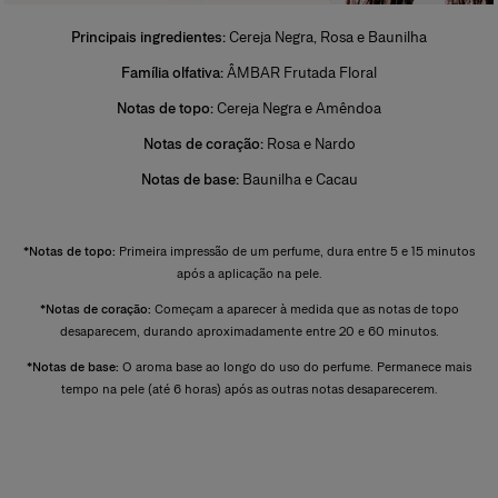
Também conhecido como extrait de parfum, é a forma mais
Principais ingredientes:
Cereja Negra, Rosa e Baunilha
concentrada de uma fragrância. Sua concentração varia entre 20% e
40% em uma solução de álcool extrafino a 96%. Sua duração é superior
Família olfativa:
ÂMBAR Frutada Floral
à das demais categorias e, por isso, costuma ser reservado para ocasiões
especiais, especialmente à noite. As notas de fundo predominam na
Notas de topo:
C
ereja Negra e Amêndoa
composição. O perfumista destaca a nobreza dessas notas para reforçar
sua intensidade, profundidade e longa duração. Bastam algumas gotas
Notas de coração:
Rosa
e Nardo
aplicadas diretamente sobre a pele, de preferência nos pontos de
pulsação, para revelar todo o rastro e a intensidade da fragrância.
Notas de base:
B
aunilha e Cacau
+
*Notas de topo:
Primeira impressão de um perfume, dura entre 5 e 15 minutos
após a aplicação na pele.
*Notas de coração:
Começam a aparecer à medida que as notas de topo
desaparecem, durando aproximadamente entre 20 e 60 minutos.
*Notas de base:
O aroma base ao longo do uso do perfume. Permanece mais
tempo na pele (até 6 horas) após as outras notas desaparecerem.