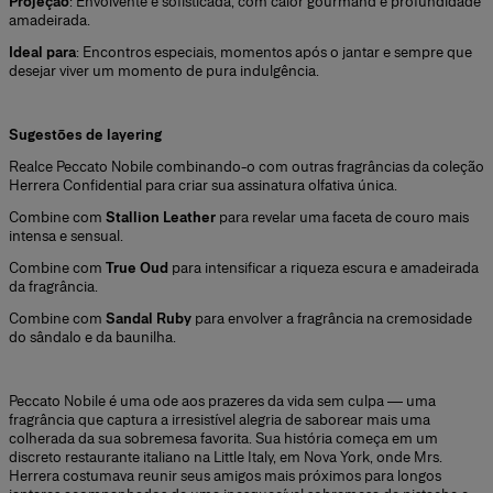
Projeção
: Envolvente e sofisticada, com calor gourmand e profundidade
amadeirada.
Ideal para
: Encontros especiais, momentos após o jantar e sempre que
desejar viver um momento de pura indulgência.
+
Sugestões de layering
Realce Peccato Nobile combinando-o com outras fragrâncias da coleção
Herrera Confidential para criar sua assinatura olfativa única.
Combine com
Stallion Leather
para revelar uma faceta de couro mais
intensa e sensual.
Combine com
True Oud
para intensificar a riqueza escura e amadeirada
da fragrância.
Combine com
Sandal Ruby
para envolver a fragrância na cremosidade
do sândalo e da baunilha.
+
Peccato Nobile é uma ode aos prazeres da vida sem culpa — uma
fragrância que captura a irresistível alegria de saborear mais uma
colherada da sua sobremesa favorita. Sua história começa em um
discreto restaurante italiano na Little Italy, em Nova York, onde Mrs.
Herrera costumava reunir seus amigos mais próximos para longos