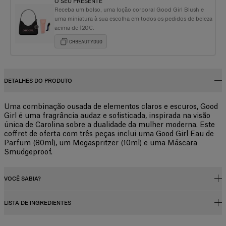
O SEU PRESENTE
Receba um bolso, uma loção corporal Good Girl Blush e
uma miniatura à sua escolha em todos os pedidos de beleza
acima de 120€.
CHBEAUTYDUO
DETALHES DO PRODUTO
Uma combinação ousada de elementos claros e escuros, Good
Girl é uma fragrância audaz e sofisticada, inspirada na visão
única de Carolina sobre a dualidade da mulher moderna. Este
coffret de oferta com três peças inclui uma Good Girl Eau de
Parfum (80ml), um Megaspritzer (10ml) e uma Máscara
Smudgeproof.
VOCÊ SABIA?
LISTA DE INGREDIENTES
Concentração da fragrância
Os perfumes, sejam femininos ou masculinos, contêm um concentrado