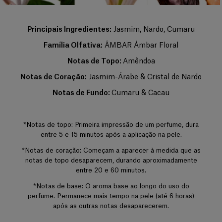
Também conhecido como extrait de parfum, é a forma mais
concentrada de uma fragrância. Sua concentração varia entre 20% e
40% em uma solução de álcool extrafino a 96%. Sua duração é superior
Principais Ingredientes:
Jasmim, Nardo, Cumaru
à das demais categorias e, por isso, costuma ser reservado para ocasiões
Família Olfativa:
ÂMBAR Ámbar Floral
especiais, especialmente à noite. As notas de fundo predominam na
composição. O perfumista destaca a nobreza dessas notas para reforçar
Notas de Topo:
Amêndoa
sua intensidade, profundidade e longa duração. Bastam algumas gotas
aplicadas diretamente sobre a pele, de preferência nos pontos de
Notas de Coração:
Jasmim-Árabe & Cristal de Nardo
pulsação, para revelar todo o rastro e a intensidade da fragrância.
Notas de Fundo:
Cumaru & Cacau
+
*Notas de topo: Primeira impressão de um perfume, dura
entre 5 e 15 minutos após a aplicação na pele.
*Notas de coração: Começam a aparecer à medida que as
notas de topo desaparecem, durando aproximadamente
entre 20 e 60 minutos.
*Notas de base: O aroma base ao longo do uso do
perfume. Permanece mais tempo na pele (até 6 horas)
após as outras notas desaparecerem.