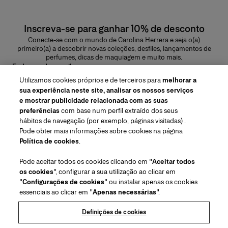
Inscreva-se para ganhar 10% de desconto
Conecte-se com o mundo de Carolina Herrera e seja o(a)
primeiro(a) a descobrir novas coleções, desfiles, lançamentos de
perfumes, dicas de maquiagem e muito mais.
Endereço de e-mail
Utilizamos cookies próprios e de terceiros para
melhorar a
ENVIAR
sua experiência neste site, analisar os nossos serviços
e mostrar publicidade relacionada com as suas
preferências
com base num perfil extraído dos seus
hábitos de navegação (por exemplo, páginas visitadas) .
Pode obter mais informações sobre cookies na página
Região/Idioma
Política de cookies
.
Pode aceitar todos os cookies clicando em "
Aceitar todos
Atendimiento ao cliente
os cookies
", configurar a sua utilização ao clicar em
Encontrar uma loja
Fale conosco
"
Configurações de cookies
" ou instalar apenas os cookies
Sobre nós
essenciais ao clicar em "
Apenas necessárias
".
Envios e devoluções de Beleza
Envios e Devoluções de Moda
House of Herrera
Carolina Herrera for Women in the Arts
Termos legais e cookies
Perguntas Frequentes
Acompanhe seu pedido
Definições de cookies
Carreiras
Puig
(abre em uma nova guia)
Serviço para embalagem para presente
Centro de preferências
Termos e Condições
Beauty Termos e Condições de Venda
(abre em uma nova guia)