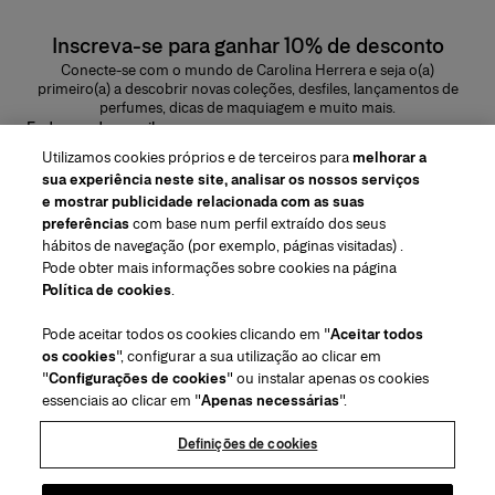
Inscreva-se para ganhar 10% de desconto
Conecte-se com o mundo de Carolina Herrera e seja o(a)
primeiro(a) a descobrir novas coleções, desfiles, lançamentos de
perfumes, dicas de maquiagem e muito mais.
Endereço de e-mail
Utilizamos cookies próprios e de terceiros para
melhorar a
ENVIAR
sua experiência neste site, analisar os nossos serviços
e mostrar publicidade relacionada com as suas
preferências
com base num perfil extraído dos seus
hábitos de navegação (por exemplo, páginas visitadas) .
Pode obter mais informações sobre cookies na página
Região/Idioma
Política de cookies
.
Pode aceitar todos os cookies clicando em "
Aceitar todos
Atendimiento ao cliente
os cookies
", configurar a sua utilização ao clicar em
Encontrar uma loja
Fale conosco
"
Configurações de cookies
" ou instalar apenas os cookies
Sobre nós
essenciais ao clicar em "
Apenas necessárias
".
Envios e devoluções de Beleza
Envios e Devoluções de Moda
House of Herrera
Carolina Herrera for Women in the Arts
Termos legais e cookies
Perguntas Frequentes
Acompanhe seu pedido
Definições de cookies
Carreiras
Puig
(abre em uma nova guia)
Serviço para embalagem para presente
Centro de preferências
Termos e Condições
Beauty Termos e Condições de Venda
(abre em uma nova guia)
chcarolinaherrera.com