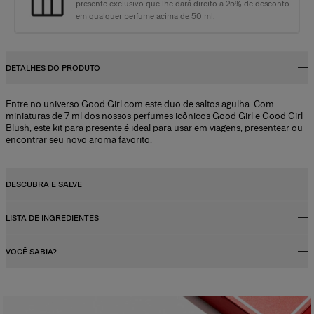
presente exclusivo que lhe dará direito a 25% de desconto
em qualquer perfume acima de 50 ml.
DETALHES DO PRODUTO
Entre no universo Good Girl com este duo de saltos agulha. Com
miniaturas de 7 ml dos nossos perfumes icônicos Good Girl e Good Girl
Blush, este kit para presente é ideal para usar em viagens, presentear ou
encontrar seu novo aroma favorito.
DESCUBRA E SALVE
LISTA DE INGREDIENTES
Ganhe um desconto de 25% no perfume de tamanho padrão
Ao comprar um Kit Discovery, você receberá um cupom de presente
VOCÊ SABIA?
exclusivo que lhe dará direito a 25% de desconto em qualquer perfume
Alcohol Denat., Parfum (fragrance), Aqua (water),
acima de 50 ml.*
Hexamethylindanopyran, Tetramethyl Acetyloctahydronaphthalenes,
Linalool, Benzyl Salicylate, Hydroxycitronellal, Vanillin, Linalyl Acetate,
*O código será enviado por e-mail após a entrega. Válido por 30 dias. Não pode
Concentração da fragrância
Coumarin, Butyl Methoxydibenzoylmethane, Benzyl Benzoate, Citrus
ser combinado com outros códigos de desconto.
Os perfumes, sejam femininos ou masculinos, contêm um concentrado
Aurantium Bergamia (bergamot) Peel Oil, Limonene,