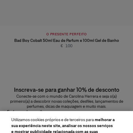
O PRESENTE PERFEITO
Bad Boy Cobalt 50ml Eau de Parfum e 100ml Gel de Banho
€ 100
Inscreva-se para ganhar 10% de desconto
Conecte-se com o mundo de Carolina Herrera e seja o(a)
primeiro(a) a descobrir novas coleções, desfiles, lançamentos de
perfumes, dicas de maquiagem e muito mais.
Endereço de e-mail
Utilizamos cookies próprios e de terceiros para
melhorar a
ENVIAR
sua experiência neste site, analisar os nossos serviços
e mostrar publicidade relacionada com as suas