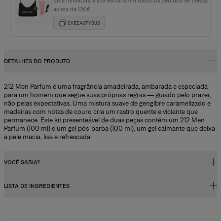
uma miniatura à sua escolha em todos os pedidos de beleza
acima de 120€.
CHBEAUTYDUO
DETALHES DO PRODUTO
212 Men Parfum é uma fragrância amadeirada, ambarada e especiada
para um homem que segue suas próprias regras — guiado pelo prazer,
não pelas expectativas. Uma mistura suave de gengibre caramelizado e
madeiras com notas de couro cria um rastro quente e viciante que
permanece. Este kit presenteável de duas peças contém um 212 Men
Parfum (100 ml) e um gel pós-barba (100 ml), um gel calmante que deixa
a pele macia, lisa e refrescada.
VOCÊ SABIA?
LISTA DE INGREDIENTES
Concentração da fragrância
Os perfumes, sejam femininos ou masculinos, contêm um concentrado
de fragrância (óleos essenciais) diluído em uma mistura de álcool e água.
Alcohol Denat., Parfum (fragrance), Aqua (water/eau), Tetramethyl
Na prática, a porcentagem de concentração da fragrância e o teor de