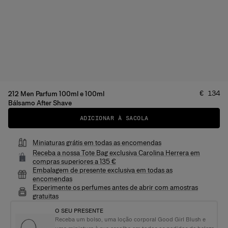
Preço
:
€ 134
212 Men Parfum 100ml e 100ml
Bálsamo After Shave
ADICIONAR À SACOLA
Miniaturas grátis em todas as encomendas
Receba a nossa Tote Bag exclusiva Carolina Herrera em
compras superiores a 135 €
Embalagem de presente exclusiva em todas as
encomendas
Experimente os perfumes antes de abrir com amostras
gratuitas
O SEU PRESENTE
Receba um bolso, uma loção corporal Good Girl Blush e