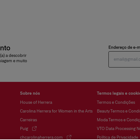
onto
Endereço de e-m
a) a descobrir
uiagem e muito
Sobre nós
Termos legais e cooki
House of Herrera
Termos e Condições
Carolina Herrera for Women in the Arts
Beauty Termos e Condi
Carreiras
Moda Termos e Condiç
Puig
VTO Data Processing N
(abre em uma nova guia)
chcarolinaherrera.com
Política de Privacidade