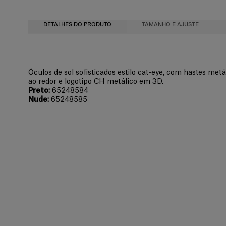
DETALHES DO PRODUTO
TAMANHO E AJUSTE
Lentes com 54 mm de largura
Acetato
Óculos de sol sofisticados estilo cat-eye, com hastes me
Ponte com 18 mm de largura
ao redor e logotipo CH metálico em 3D.
Instruções de lavagem
Hastes com 140 mm de largura
Preto
:
65248584
Nude
:
65248585
Somente limpeza de manchas pontuais