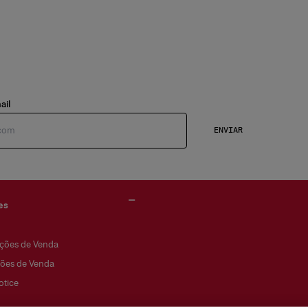
ail
ENVIAR
es
ções de Venda
ões de Venda
otice