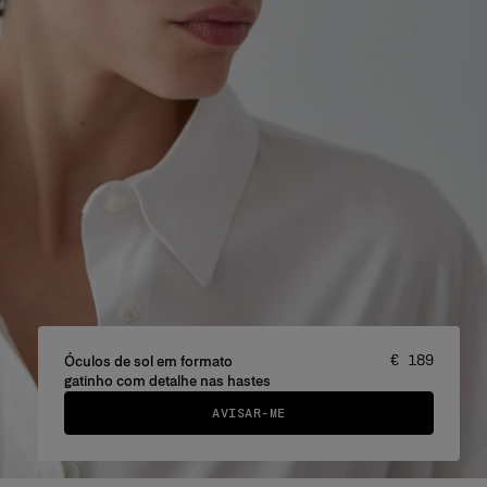
Preço
:
€ 189
Óculos de sol em formato
gatinho com detalhe nas hastes
AVISAR-ME