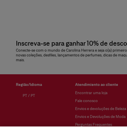
Inscreva-se para ganhar 10% de desc
Conecte-se com o mundo de Carolina Herrera e seja o(a) primeiro(
novas coleções, desfiles, lançamentos de perfumes, dicas de maq
mais.
Região/Idioma
Atendimiento ao cliente
Encontrar uma loja
PT
/
PT
Fale conosco
Envios e devoluções de Beleza
Envios e Devoluções de Moda
Perguntas Frequentes