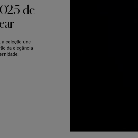
2025 de
ear
, a coleção une
ção da elegância
rnidade.