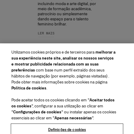
incluindo moda e arte digital, por
meio de formação acadêmica,
patrocínio ou simplesmente
dando espaço para o talento
feminino brilhar.
LER MAIS
Utilizamos cookies próprios e de terceiros para
melhorar a
sua experiência neste site, analisar os nossos serviços
e mostrar publicidade relacionada com as suas
preferências
com base num perfil extraído dos seus
hábitos de navegação (por exemplo, páginas visitadas) .
Pode obter mais informações sobre cookies na página
Região/Idioma
Política de cookies
.
Pode aceitar todos os cookies clicando em "
Aceitar todos
Atendimiento ao cliente
os cookies
", configurar a sua utilização ao clicar em
Encontrar uma loja
Fale conosco
"
Configurações de cookies
" ou instalar apenas os cookies
Sobre nós
essenciais ao clicar em "
Apenas necessárias
".
Envios e devoluções de Beleza
Envios e Devoluções de Moda
House of Herrera
Carolina Herrera for Women in the Arts
Termos legais e cookies
Perguntas Frequentes
Acompanhe seu pedido
Definições de cookies
Carreiras
Puig