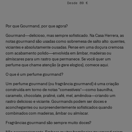
Desde 89 €
Por que Gourmand, por que agora?
Gourmand
—delicioso, mas sempre sofisticado. Na Casa Herrera, as
notas gourmand são usadas como sobremesa de salto alto:
quentes,
viciantes e absolutamente ousadas.
Pense em uma doçura cremosa
com acabamento polido—envolvida em âmbar, madeiras ou
almíscares para um rastro que permanece. Se você quer um
perfume que chame atenção (e gere elogios), comece aqui.
O que é um perfume gourmand?
Um
perfume gourmand
(ou
fragrância gourmand
) é uma criação
construída em torno de notas “comestíveis”—como
baunilha,
caramelo, chocolate, praliné, café, mel, amêndoa
—criando um
rastro delicioso e viciante. Gourmands podem ser doces e
aconchegantes ou surpreendentemente sofisticados quando
combinados com madeiras, âmbar ou almíscar.
Fragrâncias gourmand são sempre muito doces?