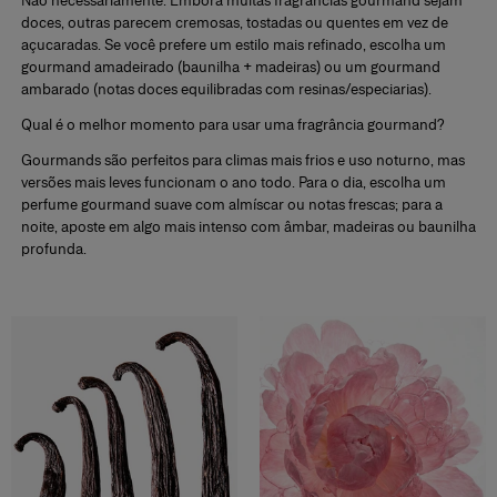
Não necessariamente. Embora muitas
fragrâncias gourmand
sejam
doces, outras parecem
cremosas, tostadas ou quentes
em vez de
açucaradas. Se você prefere um estilo mais refinado, escolha um
gourmand amadeirado
(baunilha + madeiras) ou um
gourmand
ambarado
(notas doces equilibradas com resinas/especiarias).
Qual é o melhor momento para usar uma fragrância gourmand?
Gourmands são perfeitos para
climas mais frios
e
uso noturno,
mas
versões mais leves funcionam o ano todo. Para o dia, escolha um
perfume gourmand suave
com almíscar ou notas frescas; para a
noite, aposte em algo mais intenso com âmbar, madeiras ou baunilha
profunda.