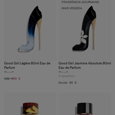
FRAGRÂNCIA GOURMAND
MAIS VENDIDA
Good Girl Légère 80ml Eau de
Good Girl Jasmine Absolute 80ml
Parfum
Eau de Parfum
<!---->
<!---->
3
tamanhos
132 €
99 €
Desde 85 €