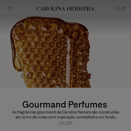
Declaração de acessibilidade
Gourmand Perfumes
As fragrâncias gourmand de Carolina Herrera são construídas
em torno de notas com inspiração comestível e um fundo
quente e de longa duração. Em nossa coleção, as assinaturas
Ler mais
gourmand incluem frequentemente baunilha, fava tonka,