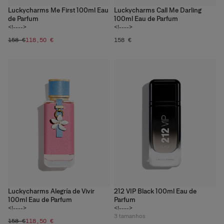
Luckycharms Me First 100ml Eau
Luckycharms Call Me Darling
de Parfum
100ml Eau de Parfum
<!---->
<!---->
158 €
118,50 €
158 €
Luckycharms Alegría de Vivir
212 VIP Black 100ml Eau de
100ml Eau de Parfum
Parfum
<!---->
<!---->
3
tamanhos
158 €
118,50 €