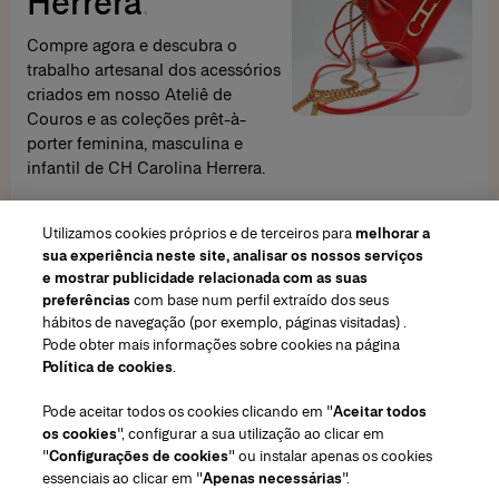
Herrera
Compre agora e descubra o
trabalho artesanal dos acessórios
criados em nosso Ateliê de
Couros e as coleções prêt-à-
porter feminina, masculina e
infantil de CH Carolina Herrera.
DESCUBRA
Utilizamos cookies próprios e de terceiros para
melhorar a
sua experiência neste site, analisar os nossos serviços
e mostrar publicidade relacionada com as suas
preferências
com base num perfil extraído dos seus
hábitos de navegação (por exemplo, páginas visitadas) .
Pode obter mais informações sobre cookies na página
Região/Idioma
Política de cookies
.
Pode aceitar todos os cookies clicando em "
Aceitar todos
Atendimiento ao cliente
os cookies
", configurar a sua utilização ao clicar em
Encontrar uma loja
Fale conosco
"
Configurações de cookies
" ou instalar apenas os cookies
Sobre nós
essenciais ao clicar em "
Apenas necessárias
".
Envios e devoluções de Beleza
Envios e Devoluções de Moda