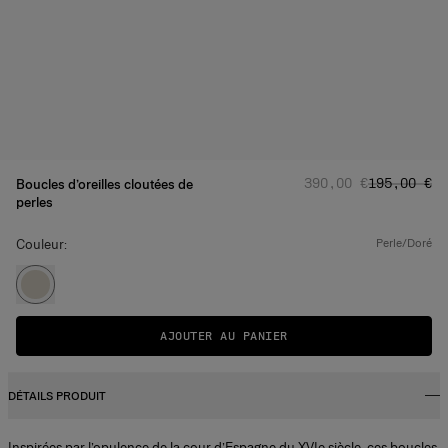
Prix d'origine
Prix promo
:
390,00 €
195,00 €
Boucles d’oreilles cloutées de
perles
Couleur:
perle/doré
AJOUTER AU PANIER
DÉTAILS PRODUIT
Inspirées par l’opulence de la cour d’Espagne du XVIe siècle, ces boucles