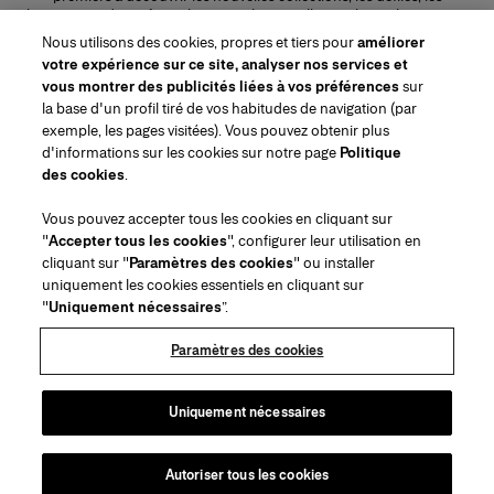
lancements de parfums, les conseils maquillage et bien plus encore.
Adresse e-mail
Nous utilisons des cookies, propres et tiers pour
améliorer
votre expérience sur ce site, analyser nos services et
ENVOYER
vous montrer des publicités liées à vos préférences
sur
la base d'un profil tiré de vos habitudes de navigation (par
exemple, les pages visitées). Vous pouvez obtenir plus
d'informations sur les cookies sur notre page
Politique
des cookies
.
Région/Langue
Vous pouvez accepter tous les cookies en cliquant sur
"
Accepter tous les cookies
", configurer leur utilisation en
Service à la clientèle
cliquant sur "
Paramètres des cookies
" ou installer
Trouver une boutique
Contactez-nous
uniquement les cookies essentiels en cliquant sur
À propos de nous
"
Uniquement nécessaires
”.
Livraisons et Retours Beauté
Livraisons et Retours Mode
House of Herrera
Emplois
Mentions légales et cookies
Suivez votre commande
Retourner ma commande
Paramètres des cookies
Puig
chcarolinaherrera.com
(s'ouvre dans un nouvel onglet)
(s'ouvre dans un nouvel onglet)
FAQs
Service d'emballage cadeau
Conditions générales
Conditions Générales de Vente Beauté
Centre de préférences
Conditions Générales de Vente Mode
Déclaration d'accessibilité
Uniquement nécessaires
(s'ouvre dans un nouvel onglet)
VTO Data Processing Notice
Politique de confidentialité
Politique en matière de cookies
Sitemap
Autoriser tous les cookies
Droits d'auteur 2026 Carolina Herrera
©
2026
Carolina Herrera