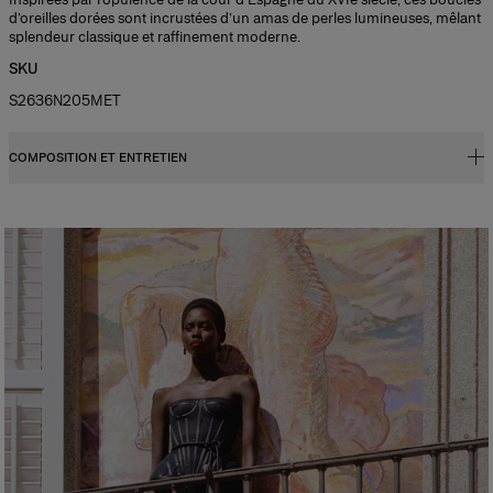
d’oreilles dorées sont incrustées d’un amas de perles lumineuses, mêlant
splendeur classique et raffinement moderne.
SKU
S2636N205MET
COMPOSITION ET ENTRETIEN
65 % laiton, 33 % perles acrylique, 2 % zircon cubique
Instructions de lavage
Nettoyage des taches à la main uniquement
Pays de fabrication
Chine