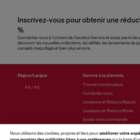
Inscrivez-vous pour obtenir une réduc
%
Connectez-vous à l’univers de Carolina Herrera et soyez parmi les
découvrir les nouvelles collections, les défilés, les lancements de p
conseils maquillage et bien plus encore.
Région/Langue
Service à la clientèle
Trouver une boutique
FR
/
FR
Contactez-nous
Livraisons et Retours Beauté
Livraisons et Retours Mode
Suivez votre commande
Retourner ma commande
Nous utilisons des cookies, propres et tiers pour
améliorer votre expér
FAQs
vous montrer des publicités liées à vos préférences
sur la base d'un