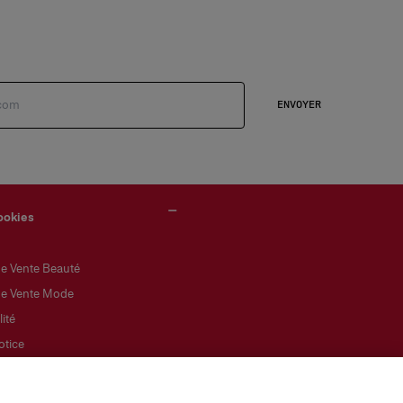
ENVOYER
ookies
de Vente Beauté
de Vente Mode
ité
otice
lité
 cookies