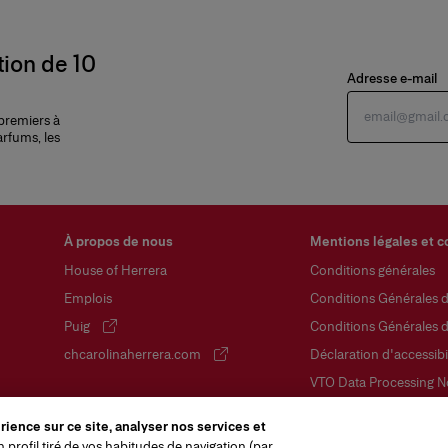
tion de 10
Adresse e-mail
 premiers à
arfums, les
À propos de nous
Mentions légales et c
House of Herrera
Conditions générales
Emplois
Conditions Générales 
Puig
Conditions Générales 
(s'ouvre dans un nouvel onglet)
chcarolinaherrera.com
Déclaration d'accessibil
(s'ouvre dans un nouvel onglet)
VTO Data Processing N
Politique de confidentia
ience sur ce site, analyser nos services et
Politique en matière de
 profil tiré de vos habitudes de navigation (par