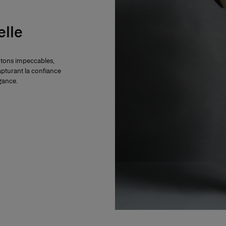
elle
cotons impeccables,
apturant la confiance
égance.