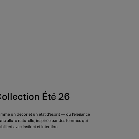
ollection Été 26
comme un décor et un état d’esprit — où l’élégance
une allure naturelle, inspirée par des femmes qui
abillent avec instinct et intention.