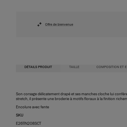
Offre de bienvenue
DÉTAILS PRODUIT
TAILLE
COMPOSITION ET E
Corsage cintré avec jupe midi forme trapèze
97 % coton, 3 % élasthanne
Son corsage délicatement drapé et ses manches cloche lui confère
stretch, il présente une broderie à motifs floraux à la finition riche
Coton stretch de poids moyen
Instructions de lavage
Encolure avec fente
Le modèle mesure 1,77 m/ (5’9”) et porte une taille US 2
Nettoyage à sec uniquement
SKU
Buste :
Pays de fabrication
31"
E2611N208SCT
Taille :
United States of America
24"