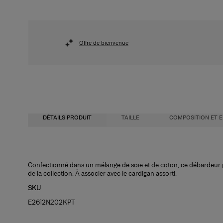
Offre de bienvenue
DÉTAILS PRODUIT
TAILLE
COMPOSITION ET E
Coupe slim
55 % soie 45 % coton
Confectionné dans un mélange de soie et de coton, ce débardeur pr
de la collection. À associer avec le cardigan assorti.
Coton et soie légers
Instructions de lavage
SKU
Le modèle mesure 1,77 m/ (5’9”) et porte une taille US 2
Nettoyage à sec uniquement
E2612N202KPT
Buste
Pays de fabrication
: 31"
Taille
Italie
: 61 cm