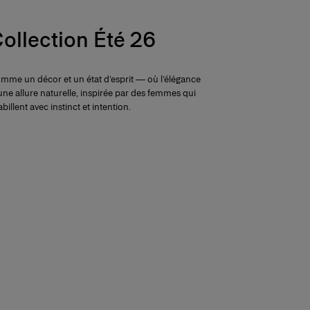
ollection Été 26
comme un décor et un état d’esprit — où l’élégance
une allure naturelle, inspirée par des femmes qui
abillent avec instinct et intention.