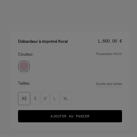
Prix
:
‌1,600.00 €
Débardeur à imprimé floral
Couleur:
rosewater multi
Tailles:
Guide des tailles
XS
S
M
L
XL
AJOUTER AU PANIER