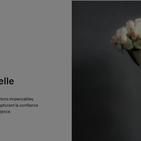
elle
cotons impeccables,
apturant la confiance
égance.