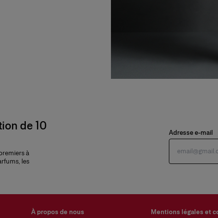
tion de 10
Adresse e-mail
 premiers à
arfums, les
À propos de nous
Mentions légales et c