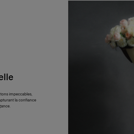
elle
cotons impeccables,
apturant la confiance
égance.