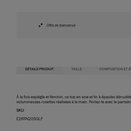
Offre de bienvenue
DÉTAILS PRODUIT
TAILLE
COMPOSITION ET E
Coupe régulière
25 % soie, 75 % lin
À la fois espiègle et féminin, ce top en soie et lin à épaules dénudé
volumineuses rosettes réalisées à la main. Portez-le avec le pantalon
Soie légère
Instructions de lavage
SKU
Le modèle mesure 1,77 m/ 5’11” et porte une taille US 2
Nettoyage à sec uniquement
E2611N205GLF
Buste
Pays de fabrication
: 30,5"
Taille :
United States of America
23,5 "