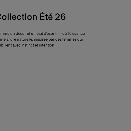
ollection Été 26
comme un décor et un état d’esprit — où l’élégance
une allure naturelle, inspirée par des femmes qui
abillent avec instinct et intention.