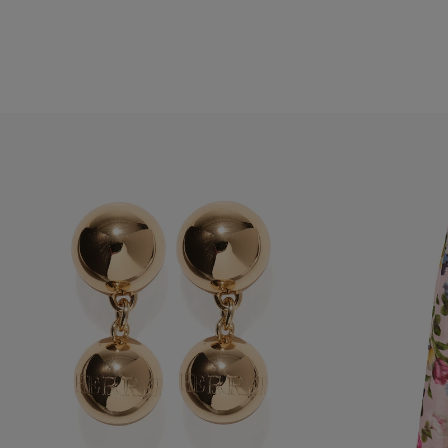
Hanches
: 34.5"