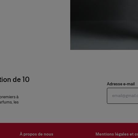
tion de 10
Adresse e-mail
 premiers à
arfums, les
À propos de nous
Mentions légales et c